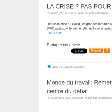
LA CRISE ? PAS POUR
22 Mai 2024, 05:51am
|
Publié par pcfmanteslajolie
Depuis la crise du Covid, les grandes fortunes 
SMIC avait suivi le même rythme, il avoisinerait
Lire la suite
Partager cet article
Repost
0
Lutte De Classes
,
Salaires
Monde du travail: Remett
centre du débat
27 Décembre 2023, 07:50am
|
Publié par pcfmantesla