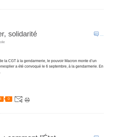
, solidarité
…
olie
 de la CGT à la gendarmerie, le pouvoir Macron monte d’un
enesplier a été convoqué le 6 septembre, à la gendarmerie. En
.
t
0