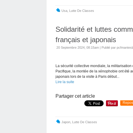
Usa
,
Lutte De Classes
Solidarité et luttes co
français et japonais
20 Septembre 2024, 08:15am
|
Publié par pcfmantesla
La sécurité collective mondiale, la militarisati
Pacifique, la montée de la xénophobie ont été a
japonais lors de la visite à Paris début...
Lire la suite
Partager cet article
Repos
Japon
,
Lutte De Classes