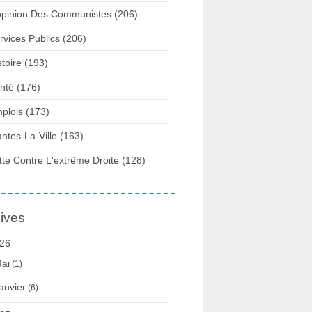
opinion Des Communistes
(206)
rvices Publics
(206)
stoire
(193)
nté
(176)
plois
(173)
ntes-La-Ville
(163)
tte Contre L'extrême Droite
(128)
ives
26
ai
(1)
anvier
(6)