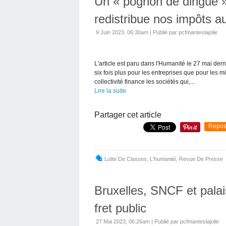
Un « pognon de dingue »
redistribue nos impôts a
9 Juin 2023, 06:30am
|
Publié par pcfmanteslajolie
L'article est paru dans l'Humanité le 27 mai der
six fois plus pour les entreprises que pour les 
collectivité finance les sociétés qui,...
Lire la suite
Partager cet article
Repos
Lutte De Classes
,
L'humanité
,
Revue De Presse
Bruxelles, SNCF et palais
fret public
27 Mai 2023, 06:26am
|
Publié par pcfmanteslajolie