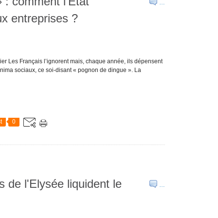
 : comment l’État
…
ux entreprises ?
nier Les Français l’ignorent mais, chaque année, ils dépensent
minima sociaux, ce soi-disant « pognon de dingue ». La
t
0
 de l'Elysée liquident le
…