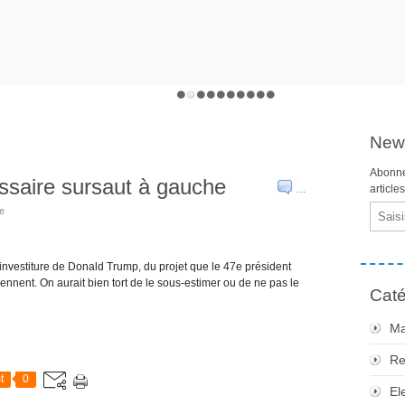
News
Abonne
ssaire sursaut à gauche
…
article
Email
ie
’investiture de Donald Trump, du projet que le 47e président
iennent. On aurait bien tort de le sous-estimer ou de ne pas le
Caté
Ma
Re
t
0
El