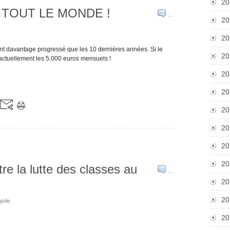
20
 TOUT LE MONDE !
…
20
20
ont davantage progressé que les 10 dernières années. Si le
20
 actuellement les 5.000 euros mensuels !
20
20
20
20
20
20
re la lutte des classes au
…
20
20
jolie
20