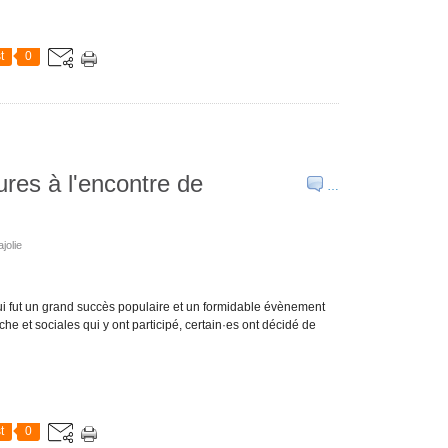
t
0
res à l'encontre de
…
jolie
i fut un grand succès populaire et un formidable évènement
che et sociales qui y ont participé, certain·es ont décidé de
t
0