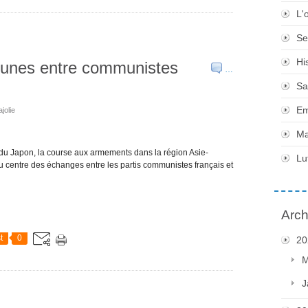
L'
Se
Hi
mmunes entre communistes
…
Sa
Em
jolie
Ma
on du Japon, la course aux armements dans la région Asie-
Lu
u centre des échanges entre les partis communistes français et
Arch
t
0
20
M
J