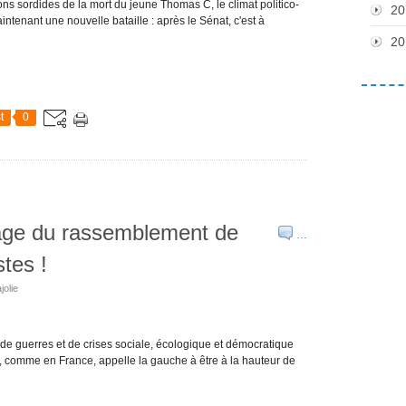
ns sordides de la mort du jeune Thomas C, le climat politico-
20
tenant une nouvelle bataille : après le Sénat, c'est à
20
t
0
age du rassemblement de
…
tes !
jolie
de guerres et de crises sociale, écologique et démocratique
ale, comme en France, appelle la gauche à être à la hauteur de