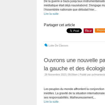
De la guerre à Gaza jusqu'aux instrumentalisatio
médiatique était déjà nauséabond. S'engage main
l'Assemblée nationale que débutait hier...
Lire la suite
Partager cet article
Repos
Lutte De Classes
Ouvrons une nouvelle p
la gauche et des écologis
28 Novembre 2023, 09:09am
|
Publié par pcfmantesla
Les peuples du monde affrontent la conjonction 
inédites. La gravité de la situation internation
ses responsabilités. Malheureusement,...
Lire la suite