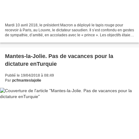
Mardi 10 avril 2018, le président Macron a déployé le tapis rouge pour
recevoir à Paris, au Louvre, le dictateur saoudien. Il s’est confondu en gestes
de sympathie, d’amitié, en accolades avec le « prince ». Les objectifs étaient
clairs : vendre encore...
Mantes-la-Jolie. Pas de vacances pour la
dictature enTurquie
Publié le 19/04/2018 à 08:49
Par
pcfmanteslajolie