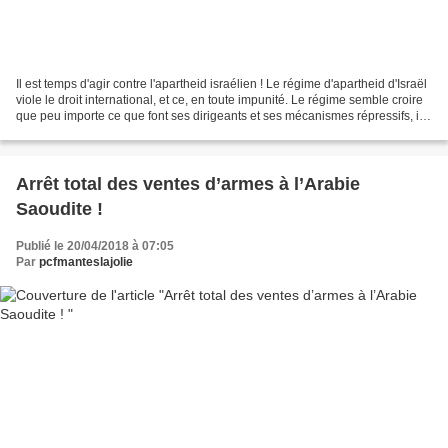
Il est temps d'agir contre l'apartheid israélien ! Le régime d'apartheid d'Israël
viole le droit international, et ce, en toute impunité. Le régime semble croire
que peu importe ce que font ses dirigeants et ses mécanismes répressifs, ils
ne feront pas...
Arrêt total des ventes d’armes à l’Arabie
Saoudite !
Publié le 20/04/2018 à 07:05
Par
pcfmanteslajolie