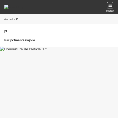
MENU
Accueil
» P
P
Par
pcfmanteslajolie