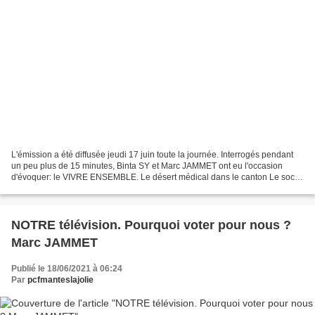
L'émission a été diffusée jeudi 17 juin toute la journée. Interrogés pendant
un peu plus de 15 minutes, Binta SY et Marc JAMMET ont eu l'occasion
d'évoquer: le VIVRE ENSEMBLE. Le désert médical dans le canton Le social
Les collèges Les transports La gestion...
NOTRE télévision. Pourquoi voter pour nous ?
Marc JAMMET
Publié le 18/06/2021 à 06:24
Par
pcfmanteslajolie