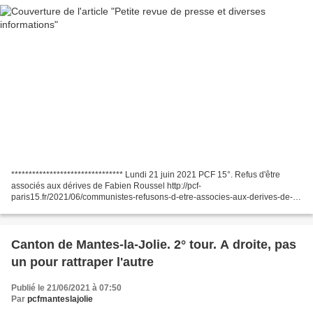
******************************** Lundi 21 juin 2021 PCF 15°. Refus d'être
associés aux dérives de Fabien Roussel http://pcf-
paris15.fr/2021/06/communistes-refusons-d-etre-associes-aux-derives-de-
fabien-roussel-motion-des-communistes-du-15e.html Parlement...
Canton de Mantes-la-Jolie. 2° tour. A droite, pas
un pour rattraper l'autre
Publié le 21/06/2021 à 07:50
Par
pcfmanteslajolie