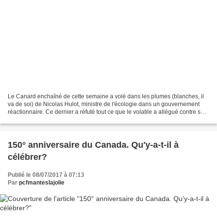
Le Canard enchaîné de cette semaine a volé dans les plumes (blanches, il
va de soi) de Nicolas Hulot, ministre de l'écologie dans un gouvernement
réactionnaire. Ce dernier a réfuté tout ce que le volatile a allégué contre sa
fortune. Pas sa bonne fortune,...
150° anniversaire du Canada. Qu'y-a-t-il à
célébrer?
Publié le 08/07/2017 à 07:13
Par
pcfmanteslajolie