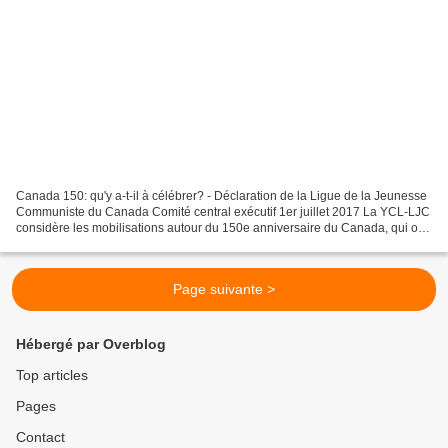
Canada 150: qu'y a-t-il à célébrer? - Déclaration de la Ligue de la Jeunesse
Communiste du Canada Comité central exécutif 1er juillet 2017 La YCL-LJC
considère les mobilisations autour du 150e anniversaire du Canada, qui ont
couté au moins 500 millions...
Page suivante >
Hébergé par Overblog
Top articles
Pages
Contact