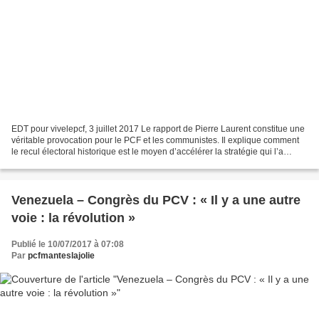
EDT pour vivelepcf, 3 juillet 2017 Le rapport de Pierre Laurent constitue une
véritable provocation pour le PCF et les communistes. Il explique comment
le recul électoral historique est le moyen d’accélérer la stratégie qui l’a
provoqué. Après Hue et...
Venezuela – Congrès du PCV : « Il y a une autre
voie : la révolution »
Publié le 10/07/2017 à 07:08
Par
pcfmanteslajolie