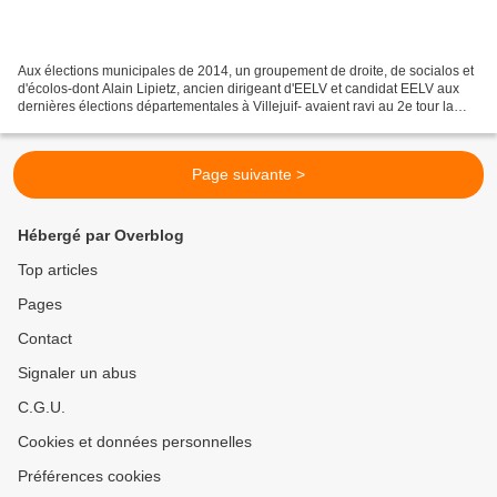
Aux élections municipales de 2014, un groupement de droite, de socialos et
d'écolos-dont Alain Lipietz, ancien dirigeant d'EELV et candidat EELV aux
dernières élections départementales à Villejuif- avaient ravi au 2e tour la
mairie de Villejuif au Pcf...
Page suivante >
Hébergé par Overblog
Top articles
Pages
Contact
Signaler un abus
C.G.U.
Cookies et données personnelles
Préférences cookies