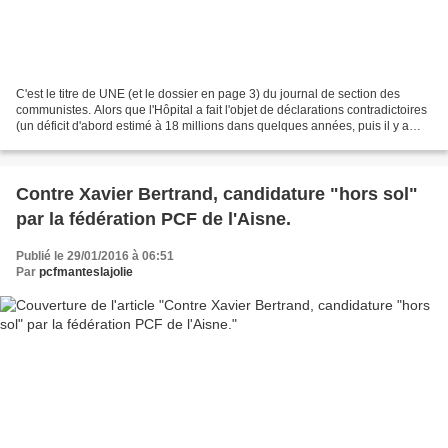
C'est le titre de UNE (et le dossier en page 3) du journal de section des
communistes. Alors que l'Hôpital a fait l'objet de déclarations contradictoires
(un déficit d'abord estimé à 18 millions dans quelques années, puis il y a
quelques jours un déficit...
Contre Xavier Bertrand, candidature "hors sol"
par la fédération PCF de l'Aisne.
Publié le 29/01/2016 à 06:51
Par
pcfmanteslajolie