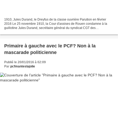
1910, Jules Durand, le Dreyfus de la classe ouvrière Parution en février
2016 Le 25 novembre 1910, la Cour d'assises de Rouen condamne à la
guillotine Jules Durand, secrétaire général du syndicat CGT des
charbonniers du port du Havre. Il vient de subir...
Primaire à gauche avec le PCF? Non à la
mascarade politicienne
Publié le 20/01/2016 à 02:09
Par
pcfmanteslajolie