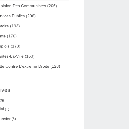
opinion Des Communistes
(206)
rvices Publics
(206)
stoire
(193)
nté
(176)
plois
(173)
ntes-La-Ville
(163)
tte Contre L'extrême Droite
(128)
ives
26
ai
(1)
anvier
(6)