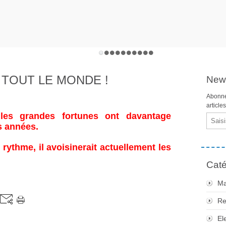
 TOUT LE MONDE !
News
Abonne
article
les grandes fortunes ont davantage
Email
s années.
 rythme, il avoisinerait actuellement les
Caté
Ma
Re
El