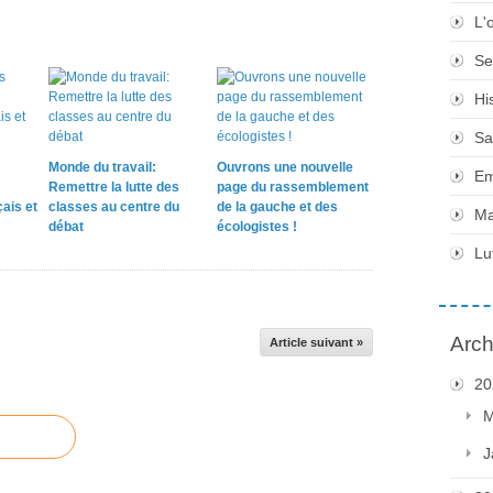
L'
Se
Hi
Sa
Monde du travail:
Ouvrons une nouvelle
Em
Remettre la lutte des
page du rassemblement
ais et
classes au centre du
de la gauche et des
Ma
débat
écologistes !
Lu
Arch
Article suivant »
20
M
J