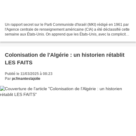
Un rapport secret sur le Parti Communiste d'Israël (MKI) rédigé en 1961 par
l'Agence centrale de renseignement américaine (CIA) a été déclassifié cette
semaine aux États-Unis. On apprend que les États-Unis, avec la complicité
de Ben Gourion, ont mis en...
Colonisation de l'Algérie : un historien rétablit
LES FAITS
Publié le 11/03/2025 à 08:23
Par
pcfmanteslajolie