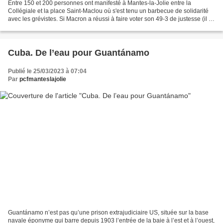
Entre 150 et 200 personnes ont manifesté à Mantes-la-Jolie entre la
Collégiale et la place Saint-Maclou où s'est tenu un barbecue de solidarité
avec les grévistes. Si Macron a réussi à faire voter son 49-3 de justesse (il a
manqué 9 voix sur 487 pour...
Cuba. De l’eau pour Guantánamo
Publié le 25/03/2023 à 07:04
Par
pcfmanteslajolie
Guantánamo n’est pas qu’une prison extrajudiciaire US, située sur la base
navale éponyme qui barre depuis 1903 l’entrée de la baie à l’est et à l’ouest,