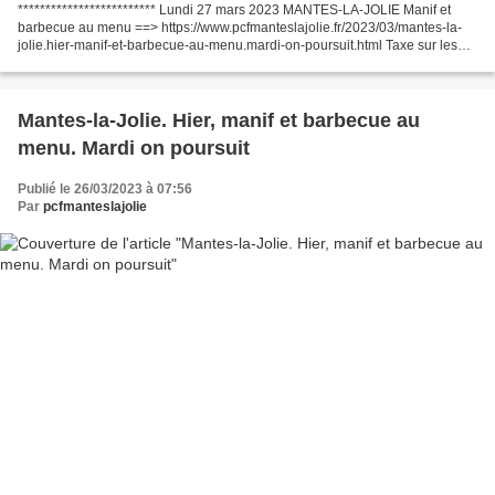
************************* Lundi 27 mars 2023 MANTES-LA-JOLIE Manif et
barbecue au menu ==> https://www.pcfmanteslajolie.fr/2023/03/mantes-la-
jolie.hier-manif-et-barbecue-au-menu.mardi-on-poursuit.html Taxe sur les
ordures ménagères. + 120 % à Mantes-la-Jolie...
Mantes-la-Jolie. Hier, manif et barbecue au
menu. Mardi on poursuit
Publié le 26/03/2023 à 07:56
Par
pcfmanteslajolie