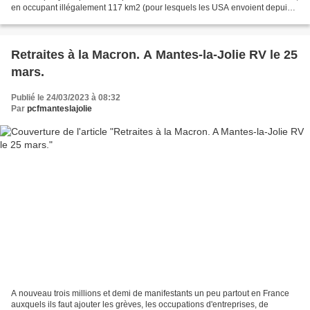
en occupant illégalement 117 km2 (pour lesquels les USA envoient depuis
1959 un modeste loyer, jamais...
Retraites à la Macron. A Mantes-la-Jolie RV le 25
mars.
Publié le 24/03/2023 à 08:32
Par
pcfmanteslajolie
A nouveau trois millions et demi de manifestants un peu partout en France
auxquels ils faut ajouter les grèves, les occupations d'entreprises, de