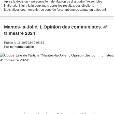
Après la décision « personnelle » de Macron de dissoudre l’Assemblée
Nationale, il lui a fallu deux mois après les résultats des élections
législatives pour fomenter un coup de force antidémocratique en bafouant le
résultat des urnes. En nommant Premier...
Mantes-la-Jolie. L'Opinion des communistes. 4°
trimestre 2024
Publié le 16/10/2024 à 05:53
Par
pcfmanteslajolie