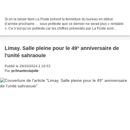
Si on la laisse faire La Poste prévoit la fermeture du bureau en début
d’année prochaine … sous prétexte que ce dernier ne serait plus « rentable
». Ce n’est qu’un prétexte car les chiffres présentés par La Poste sont
faussés: depuis le 1° janvier ce...
Limay. Salle pleine pour le 49° anniversaire de
l'unité sahraouie
Publié le 29/10/2024 à 10:53
Par
pcfmanteslajolie