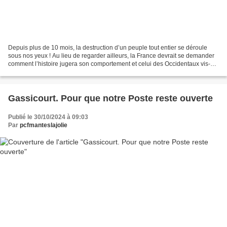
Depuis plus de 10 mois, la destruction d’un peuple tout entier se déroule
sous nos yeux ! Au lieu de regarder ailleurs, la France devrait se demander
comment l’histoire jugera son comportement et celui des Occidentaux vis-à-
vis de la guerre à Gaza. Les...
Gassicourt. Pour que notre Poste reste ouverte
Publié le 30/10/2024 à 09:03
Par
pcfmanteslajolie