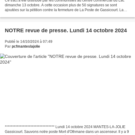
Ce tract a été distribué par les communistes au centre commercial du Lac
dimanche 13 octobre. A cette occasion plus de 50 signatures se sont
ajoutées sur la pétition contre la fermeture de La Poste de Gassicourt. La
Poste a laissé entendre pendant quelques...
NOTRE revue de presse. Lundi 14 octobre 2024
Publié le 14/10/2024 à 07:49
Par
pcfmanteslajolie
********************************* Lundi 14 octobre 2024 MANTES-LA-JOLIE
Gassicourt. Sauvons notre poste Mort d'Othmane dans un ascenseur. Il y a 9