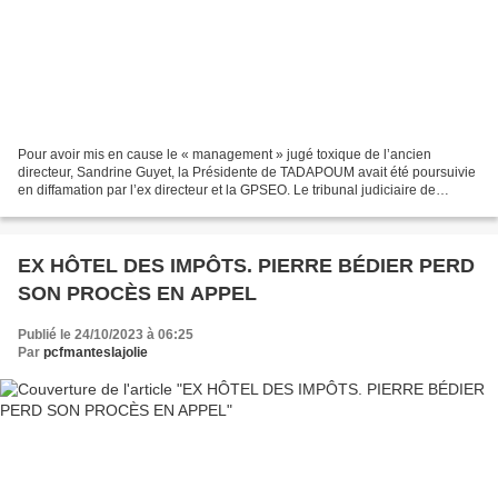
Pour avoir mis en cause le « management » jugé toxique de l’ancien
directeur, Sandrine Guyet, la Présidente de TADAPOUM avait été poursuivie
en diffamation par l’ex directeur et la GPSEO. Le tribunal judiciaire de
Versailles a rejeté la plainte et relaxé...
EX HÔTEL DES IMPÔTS. PIERRE BÉDIER PERD
SON PROCÈS EN APPEL
Publié le 24/10/2023 à 06:25
Par
pcfmanteslajolie