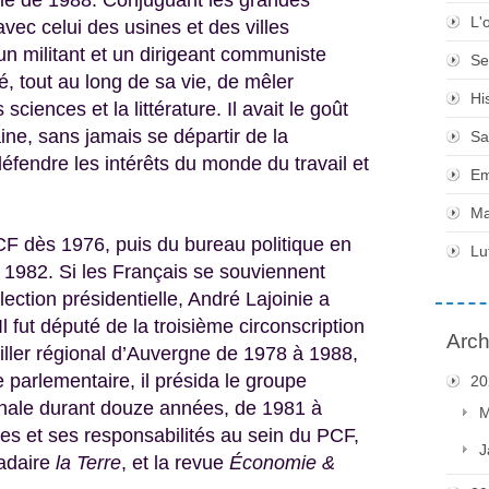
L'
vec celui des usines et des villes
un militant et un dirigeant communiste
Se
sé, tout au long de sa vie, de mêler
Hi
sciences et la littérature. Il avait le goût
ine, sans jamais se départir de la
Sa
fendre les intérêts du monde du travail et
Em
Ma
F dès 1976, puis du bureau politique en
Lu
en 1982. Si les Français se souviennent
lection présidentielle, André Lajoinie a
l fut député de la troisième circonscription
Arch
eiller régional d’Auvergne de 1978 à 1988,
 parlementaire, il présida le groupe
20
nale durant douze années, de 1981 à
M
ves et ses responsabilités au sein du PCF,
J
adaire
la Terre
, et la revue
Économie &