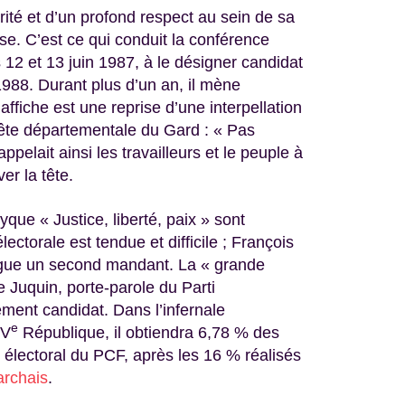
rité et d’un profond respect au sein de sa
ise. C’est ce qui conduit la conférence
s 12 et 13 juin 1987, à le désigner candidat
l 1988. Durant plus d’un an, il mène
fiche est une reprise d’une interpellation
 fête départementale du Gard : « Pas
 appelait ainsi les travailleurs et le peuple à
er la tête.
yque « Justice, liberté, paix » sont
ctorale est tendue et difficile ; François
rigue un second mandant. La « grande
e Juquin, porte-parole du Parti
ment candidat. Dans l’infernale
e
 V
République, il obtiendra 6,78 % des
électoral du PCF, après les 16 % réalisés
rchais
.