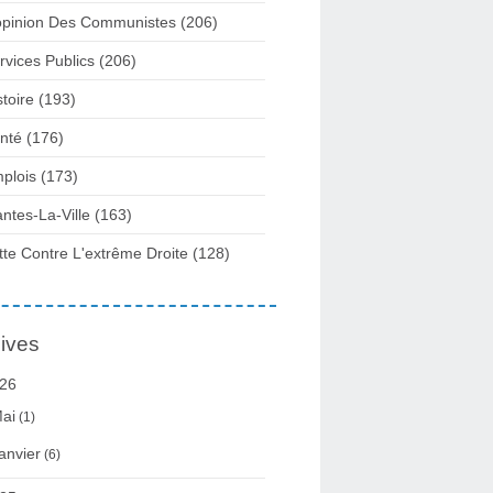
opinion Des Communistes
(206)
rvices Publics
(206)
stoire
(193)
nté
(176)
plois
(173)
ntes-La-Ville
(163)
tte Contre L'extrême Droite
(128)
ives
26
ai
(1)
anvier
(6)