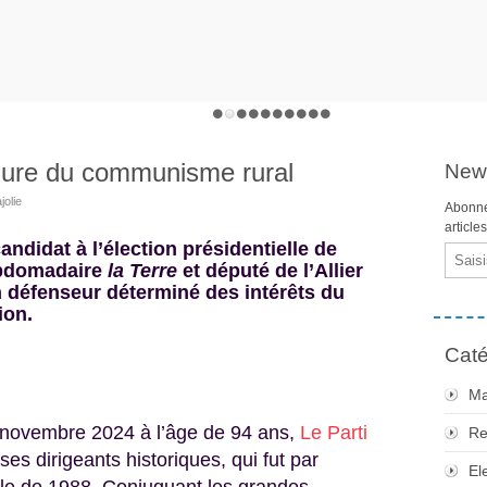
igure du communisme rural
News
jolie
Abonne
article
andidat à l’élection présidentielle de
Email
ebdomadaire
la Terre
et député de l’Allier
un défenseur déterminé des intérêts du
ion.
Caté
Ma
6 novembre 2024 à l’âge de 94 ans,
Le Parti
Re
ses dirigeants historiques, qui fut par
El
elle de 1988. Conjuguant les grandes