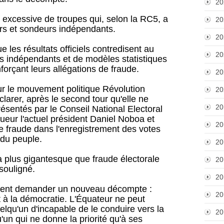
20
ce excessive de troupes qui, selon la RC5, a
20
urs et sondeurs indépendants.
20
les résultats officiels contredisent au
20
 indépendants et de modèles statistiques
forçant leurs allégations de fraude.
20
ur le mouvement politique Révolution
20
larer, après le second tour qu'elle ne
20
résentés par le Conseil National Electoral
ur l'actuel président Daniel Noboa et
20
e fraude dans l'enregistrement des votes
 du peuple.
20
 la plus gigantesque que fraude électorale
20
 souligné.
20
 allaient demander un nouveau décompte :
20
t à la démocratie. L'Équateur ne peut
elqu'un d'incapable de le conduire vers la
20
'un qui ne donne la priorité qu'à ses