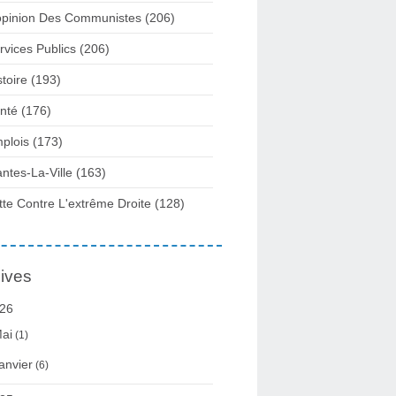
opinion Des Communistes
(206)
rvices Publics
(206)
stoire
(193)
nté
(176)
plois
(173)
ntes-La-Ville
(163)
tte Contre L'extrême Droite
(128)
ives
26
ai
(1)
anvier
(6)