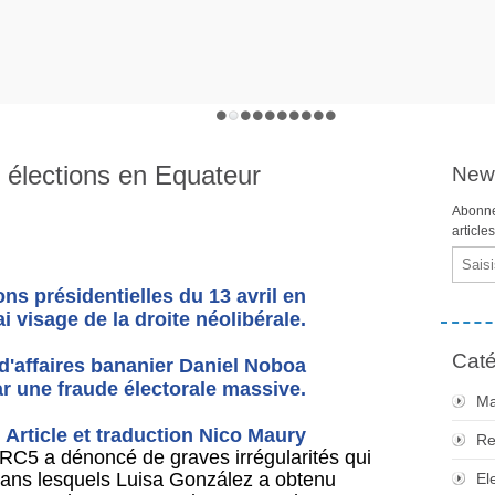
es élections en Equateur
News
Abonne
article
Email
ns présidentielles du 13 avril en
i visage de la droite néolibérale.
Caté
d'affaires bananier Daniel Noboa
par une fraude électorale massive.
Ma
Article et traduction Nico Maury
Re
 RC5 a dénoncé de graves irrégularités qui
s, dans lesquels Luisa González a obtenu
El