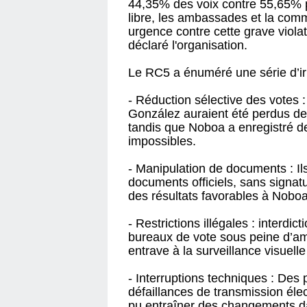
44,35% des voix contre 55,65% 
libre, les ambassades et la comm
urgence contre cette grave viola
déclaré l'organisation.
Le RC5 a énuméré une série d’irr
- Réduction sélective des votes :
González auraient été perdus de 
tandis que Noboa a enregistré d
impossibles.
- Manipulation de documents : Il
documents officiels, sans signatur
des résultats favorables à Noboa
- Restrictions illégales : interdic
bureaux de vote sous peine d’am
entrave à la surveillance visuell
- Interruptions techniques : Des
défaillances de transmission éle
pu entraîner des changements d