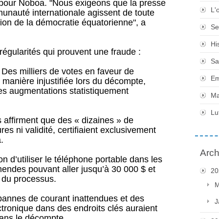
pour Noboa. "Nous exigeons que la presse
L'
unauté internationale agissent de toute
tion de la démocratie équatorienne", a
Se
Hi
égularités qui prouvent une fraude :
Sa
 Des milliers de votes en faveur de
Em
manière injustifiée lors du décompte,
es augmentations statistiquement
Ma
Lu
s affirment que des « dizaines » de
es ni validité, certifiaient exclusivement
.
Arch
tion d’utiliser le téléphone portable dans les
endes pouvant aller jusqu’à 30 000 $ et
20
e du processus.
M
 pannes de courant inattendues et des
J
ctronique dans des endroits clés auraient
ans le décompte.