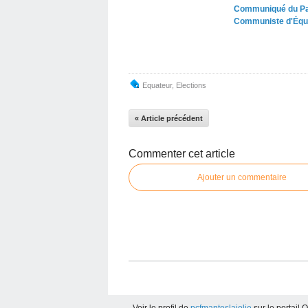
Communiqué du Pa
Communiste d'Équ
Equateur
,
Elections
« Article précédent
Commenter cet article
Ajouter un commentaire
Voir le profil de
pcfmanteslajolie
sur le portail 