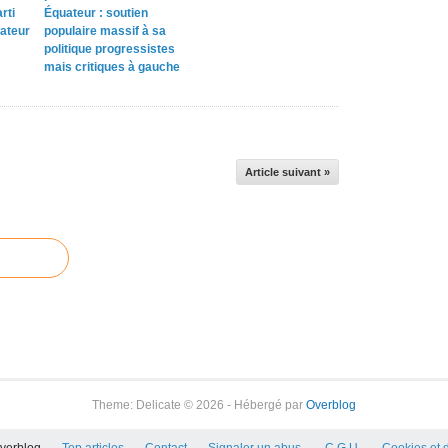
rti
Équateur : soutien
ateur
populaire massif à sa
politique progressistes
mais critiques à gauche
Article suivant »
Theme: Delicate © 2026 - Hébergé par
Overblog
Overblog
Top articles
Contact
Signaler un abus
C.G.U.
Cookies et 