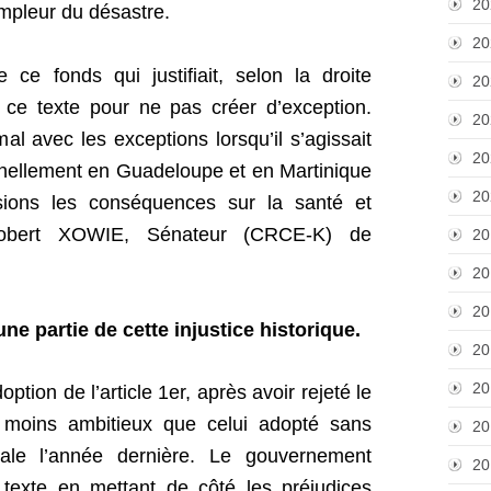
20
’ampleur du désastre.
20
 ce fonds qui justifiait, selon la droite
20
 ce texte pour ne pas créer d’exception.
20
al avec les exceptions lorsqu’il s’agissait
20
nnellement en Guadeloupe et en Martinique
20
sions les conséquences sur la santé et
 Robert XOWIE, Sénateur (CRCE-K) de
20
20
20
une partie de cette injustice historique.
20
20
option de l’article 1er, après avoir rejeté le
 moins ambitieux que celui adopté sans
20
onale l’année dernière. Le gouvernement
20
u texte en mettant de côté les préjudices