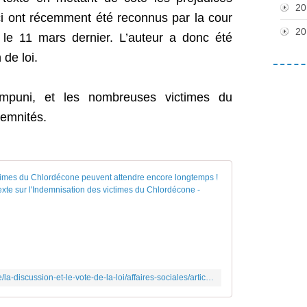
20
 ont récemment été reconnus par la cour
20
s le 11 mars dernier. L’auteur a donc été
 de loi.
impuni, et les nombreuses victimes du
emnités.
Avec la droite et
L
e
S
é
n
a
https://senateurscrce.fr/travail-parlementaire/la-discussion-et-le-vote-de-la-loi/affaires-sociales/article/avec-la-droite-et-ce-gouvernement-les-victimes-du-chlordecone-peuvent-attendre
t
e