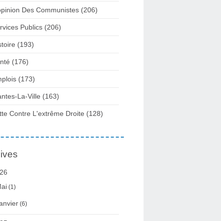
opinion Des Communistes
(206)
rvices Publics
(206)
stoire
(193)
nté
(176)
plois
(173)
ntes-La-Ville
(163)
tte Contre L'extrême Droite
(128)
ives
26
ai
(1)
anvier
(6)