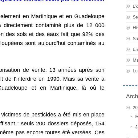
L'
cipalement en Martinique et en Guadeloupe
Se
a directement contaminé plus de 12 000
Hi
tion des sols et des eaux fait que 92% des
Sa
loupéens sont aujourd’hui contaminés au
Em
Ma
utorisation de vente, 13 années après son
Lu
nt de l’interdire en 1990. Mais sa vente a
uadeloupe et en Martinique, là où le
Arch
20
 victimes de pesticides a été mis en place
M
uffisant : seuls 200 dossiers déposés, 154
J
t même pas encore toutes été versées. Ces