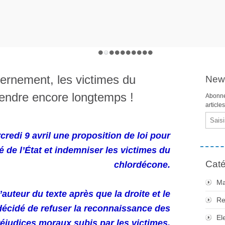
vernement, les victimes du
News
endre encore longtemps !
Abonne
article
Email
redi 9 avril une proposition de loi pour
é de l’État et indemniser les victimes du
Caté
chlordécone.
Ma
l’auteur du texte après que la droite et le
Re
écidé de refuser la reconnaissance des
El
éjudices moraux subis par les victimes.