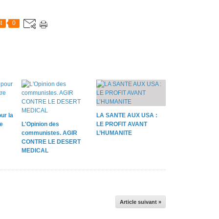
x
a
m
t
0
i
n
a
i
t
m
e
r
c
ur la
LA SANTE AUX USA :
r
e
L'Opinion des
LE PROFIT AVANT
e
communistes. AGIR
L’HUMANITE
d
CONTRE LE DESERT
i
MEDICAL
9
a
v
r
i
Article suivant »
l
u