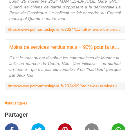
Lundi 25 novembre 2024 MANTES-LA-JOLIE Gare SNCF.
Quand les chiens de garde s'opposent à la démocratie La
Poste de Gassicourt. Le collectif se fait entendre au Conseil
municipal Quand le maire veut
https://www.pcfmanteslajolie.fr/2024/11/notre-revue-de-presse.lundi-25-novembre-2024.html
Moins de services rendus mais + 90% pour la taxe des ordures ménagères - Le blog de pcfmanteslajolie
C'est le tract qu'ont distribué les communistes de Mantes-la-
Jolie au marché du Centre-Ville. Une initiative - ou surtout
un thème - qui n'a pas plu semble-t-il en "haut lieu" puisque
par deux fois
https://www.pcfmanteslajolie.fr/2024/09/moins-de-services-rendus-mais-90-pour-la-taxe-des-ordures-menageres.html
#statistiques
Partager