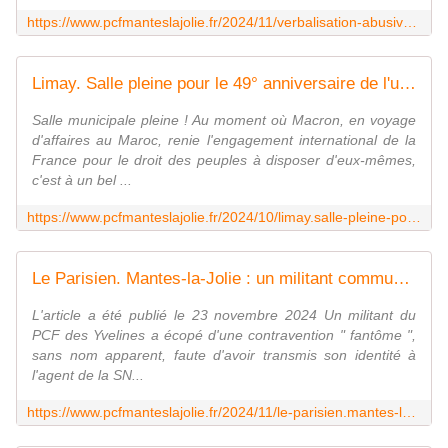
https://www.pcfmanteslajolie.fr/2024/11/verbalisation-abusive.premiers-soutiens.html
Limay. Salle pleine pour le 49° anniversaire de l'unité sahraouie - Le blog de pcfmanteslajolie
Salle municipale pleine ! Au moment où Macron, en voyage
d'affaires au Maroc, renie l'engagement international de la
France pour le droit des peuples à disposer d'eux-mêmes,
c'est à un bel ...
https://www.pcfmanteslajolie.fr/2024/10/limay.salle-pleine-pour-le-49-anniversaire-de-l-unite-sahraouie.html
Le Parisien. Mantes-la-Jolie : un militant communiste verbalisé... pour avoir tracté devant la gare - Le blog de pcfmanteslajolie
L'article a été publié le 23 novembre 2024 Un militant du
PCF des Yvelines a écopé d'une contravention " fantôme ",
sans nom apparent, faute d'avoir transmis son identité à
l'agent de la SN...
https://www.pcfmanteslajolie.fr/2024/11/le-parisien.mantes-la-jolie-un-militant-communiste-verbalise.pour-avoir-tracte-devant-la-gare.html