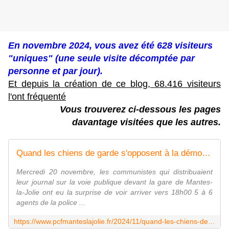
En novembre 2024, vous avez été 628 visiteurs
"uniques" (une seule visite décomptée par
personne et par jour).
Et depuis la création de ce blog, 68.416 visiteurs
l'ont fréquenté
Vous trouverez ci-dessous les pages
davantage visitées que les autres.
Quand les chiens de garde s'opposent à la démocratie à la gare de Mantes - Le blog de pcfmanteslajolie
Mercredi 20 novembre, les communistes qui distribuaient
leur journal sur la voie publique devant la gare de Mantes-
la-Jolie ont eu la surprise de voir arriver vers 18h00 5 à 6
agents de la police ...
https://www.pcfmanteslajolie.fr/2024/11/quand-les-chiens-de-garde-s-opposent-a-la-democratie-a-la-gare-de-mantes.html