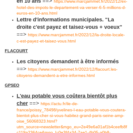
en 10 ans
==>
https://www.marcjammet.fr/2022/12/ex-
hotel-des-impots-le-departement-va-verser-6-5-millions-d-
euros-en-10-ans.html
Lettre d'informations municipales. "La
droite c'est payez et taisez-vous + voeux"
==>
https://www.marcjammet.fr/2022/12/la-droite-locale-
c-est-payez-et-taisez-vous.html
FLACOURT
Les citoyens demandent à être informés
==>
https://www.marcjammet.fr/2022/12/flacourt.les-
citoyens-demandent-a-etre-informes.html
GPSEO
L'eau potable vous coûtera bientôt plus
cher
==>
https://actu.fr/ile-de-
france/poissy_78498/yvelines-l-eau-potable-vous-coutera-
bientot-plus-cher-si-vous-habitez-grand-paris-seine-amp-
oise_56068323.html?
utm_source=newsletter&mgo_eu=2e49e6a01af1b4ceefb8f
c119a2364ce&mgo_l=0e3f4a34-7ae1-4b05-a0b8-