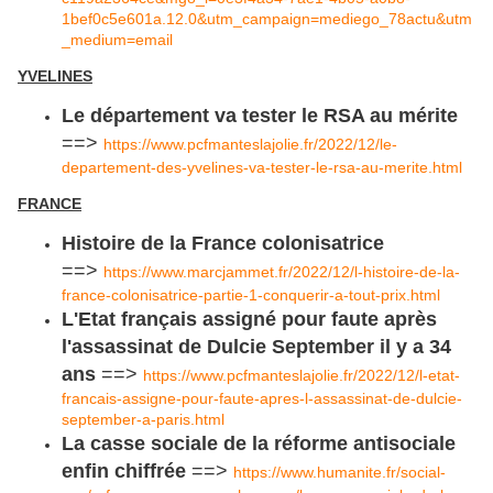
1bef0c5e601a.12.0&utm_campaign=mediego_78actu&utm
_medium=email
YVELINES
Le département va tester le RSA au mérite
==>
https://www.pcfmanteslajolie.fr/2022/12/le-
departement-des-yvelines-va-tester-le-rsa-au-merite.html
FRANCE
Histoire de la France colonisatrice
==>
https://www.marcjammet.fr/2022/12/l-histoire-de-la-
france-colonisatrice-partie-1-conquerir-a-tout-prix.html
L'Etat français assigné pour faute après
l'assassinat de Dulcie September il y a 34
ans
==>
https://www.pcfmanteslajolie.fr/2022/12/l-etat-
francais-assigne-pour-faute-apres-l-assassinat-de-dulcie-
september-a-paris.html
La casse sociale de la réforme antisociale
enfin chiffrée
==>
https://www.humanite.fr/social-