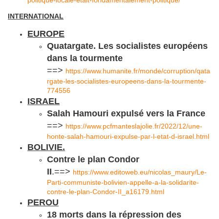
INTERNATIONAL
EUROPE
Quatargate. Les socialistes européens
dans la tourmente
==>
https://www.humanite.fr/monde/corruption/qata
rgate-les-socialistes-europeens-dans-la-tourmente-
774556
ISRAEL
Salah Hamouri expulsé vers la France
==>
https://www.pcfmanteslajolie.fr/2022/12/une-
honte-salah-hamouri-expulse-par-l-etat-d-israel.html
BOLIVIE.
Contre le plan Condor
II
.==>
https://www.editoweb.eu/nicolas_maury/Le-
Parti-communiste-bolivien-appelle-a-la-solidarite-
contre-le-plan-Condor-II_a16179.html
PEROU
18 morts dans la répression des