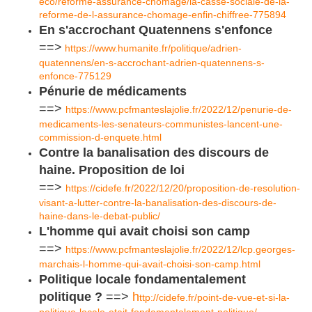
eco/reforme-assurance-chomage/la-casse-sociale-de-la-
reforme-de-l-assurance-chomage-enfin-chiffree-775894
En s'accrochant Quatennens s'enfonce
==>
https://www.humanite.fr/politique/adrien-
quatennens/en-s-accrochant-adrien-quatennens-s-
enfonce-775129
Pénurie de médicaments
==>
https://www.pcfmanteslajolie.fr/2022/12/penurie-de-
medicaments-les-senateurs-communistes-lancent-une-
commission-d-enquete.html
Contre la banalisation des discours de
haine. Proposition de loi
==>
https://cidefe.fr/2022/12/20/proposition-de-resolution-
visant-a-lutter-contre-la-banalisation-des-discours-de-
haine-dans-le-debat-public/
L'homme qui avait choisi son camp
==>
https://www.pcfmanteslajolie.fr/2022/12/lcp.georges-
marchais-l-homme-qui-avait-choisi-son-camp.html
Politique locale fondamentalement
politique ?
==>
h
ttp://cidefe.fr/point-de-vue-et-si-la-
politique-locale-etait-fondamentalement-politique/