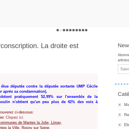
irconscription. La droite est
News
Abonne
article
Email
é élue députée contre la députée sortante UMP Cécile
ier après sa condamnation
).
Caté
 obtient pratiquement 52,99% sur l'ensemble de la
moulin n'obtient qu'un peu plus de 42% des voix à
Ma
.
rouverez ci-dessous:
Re
ier.
Cliquez ici.
 communes de Mantes la Jolie, Limay,
El
tes la Ville, Rosny sur Seine.