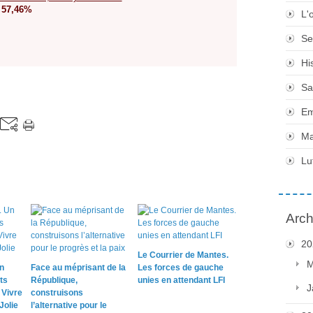
: 57,46%
L'
Se
Hi
Sa
Em
Ma
Lu
Arch
20
Le Courrier de Mantes.
M
n
Face au méprisant de la
Les forces de gauche
ts
République,
unies en attendant LFI
J
 Vivre
construisons
Jolie
l’alternative pour le