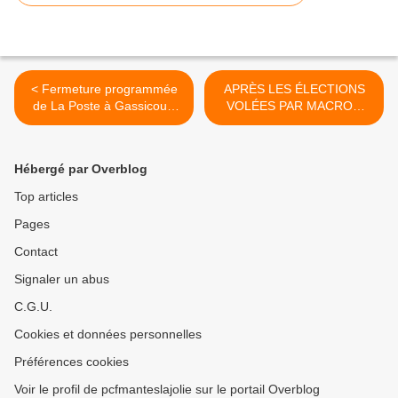
< Fermeture programmée
APRÈS LES ÉLECTIONS
de La Poste à Gassicourt
VOLÉES PAR MACRON
NE LES LAISSONS PAS
Pour les communistes, c’est
FAIRE
clair: Nous ne lâcherons
rien >
Hébergé par Overblog
Top articles
Pages
Contact
Signaler un abus
C.G.U.
Cookies et données personnelles
Préférences cookies
Voir le profil de pcfmanteslajolie sur le portail Overblog