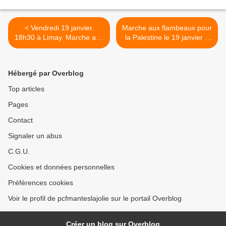
< Vendredi 19 janvier.
Marche aux flambeaux pour
18h30 à Limay. Marche aux
la Palestine le 19 janvier à
flambeaux Halte aux
Limay >
massacres à Gaza et en
Cisjordanie
Hébergé par Overblog
Top articles
Pages
Contact
Signaler un abus
C.G.U.
Cookies et données personnelles
Préférences cookies
Voir le profil de pcfmanteslajolie sur le portail Overblog
Créer un blog sur Overblog