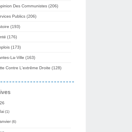
opinion Des Communistes
(206)
rvices Publics
(206)
stoire
(193)
nté
(176)
plois
(173)
ntes-La-Ville
(163)
tte Contre L'extrême Droite
(128)
ives
26
ai
(1)
anvier
(6)