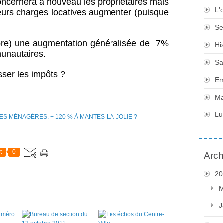
oncernera à nouveau les propriétaires mais
L'
 leurs charges locatives augmenter (puisque
Se
obre) une augmentation généralisée de 7%
Hi
unautaires.
Sa
isser les impôts ?
Em
Ma
Lu
t
0
Arch
20
M
J