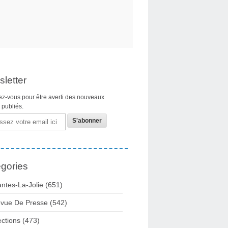
letter
z-vous pour être averti des nouveaux
s publiés.
gories
ntes-La-Jolie
(651)
vue De Presse
(542)
ections
(473)