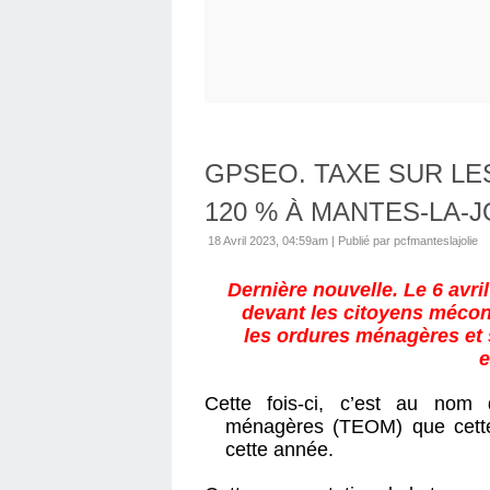
GPSEO. TAXE SUR L
120 % À MANTES-LA-J
18 Avril 2023, 04:59am
|
Publié par pcfmanteslajolie
Dernière nouvelle. Le 6 avril
devant les citoyens mécon
les ordures ménagères et 
e
Cette fois-ci, c’est au nom
ménagères (TEOM) que cette
cette année.