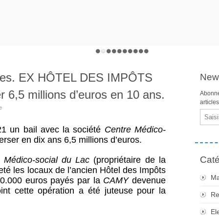
istes. EX HÔTEL DES IMPÔTS
News
 6,5 millions d’euros en 10 ans.
Abonne
article
e
Email
021 un bail avec la société
Centre Médico-
erser en dix ans 6,5 millions d’euros.
Caté
 Médico-social du Lac
(propriétaire de la
eté les locaux de l’ancien Hôtel des Impôts
Ma
40.000 euros payés par la
CAMY
devenue
nt cette opération a été juteuse pour la
Re
El