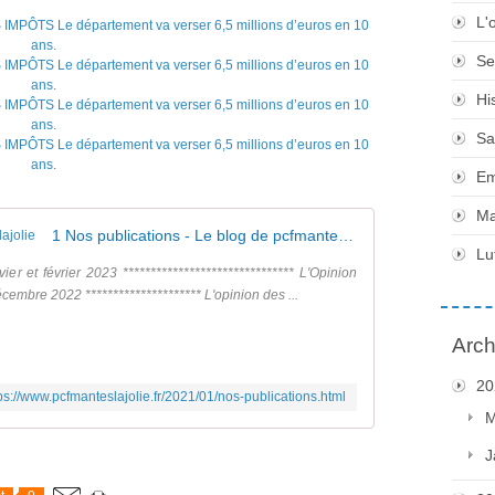
L'
Se
Hi
Sa
Em
Ma
1 Nos publications - Le blog de pcfmanteslajolie
Lu
 et février 2023 ******************************* L'Opinion
bre 2022 ********************* L'opinion des ...
Arch
20
ps://www.pcfmanteslajolie.fr/2021/01/nos-publications.html
M
J