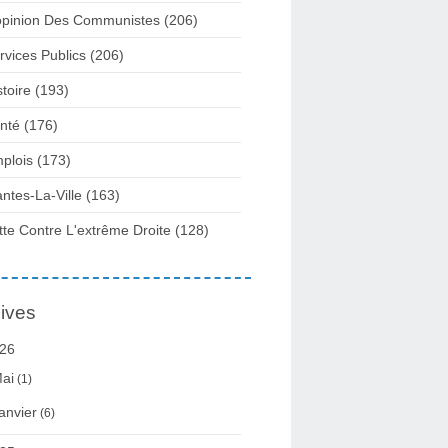
opinion Des Communistes
(206)
rvices Publics
(206)
stoire
(193)
nté
(176)
plois
(173)
ntes-La-Ville
(163)
tte Contre L'extrême Droite
(128)
ives
26
ai
(1)
anvier
(6)