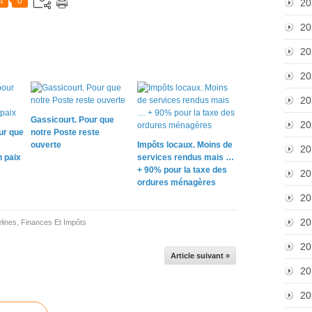
t
0
20
20
20
20
20
Gassicourt. Pour que
20
ur que
notre Poste reste
ouverte
Impôts locaux. Moins de
20
n paix
services rendus mais …
+ 90% pour la taxe des
20
ordures ménagères
20
20
lines
,
Finances Et Impôts
20
Article suivant »
20
20