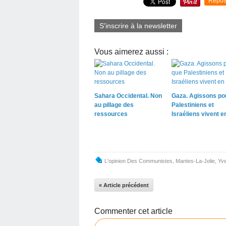
Repos
S'inscrire à la newsletter
Vous aimerez aussi :
Sahara Occidental. Non
Gaza. Agissons po
au pillage des
Palestiniens et
ressources
Israéliens vivent e
L'opinion Des Communistes
,
Mantes-La-Jolie
,
Yve
« Article précédent
Commenter cet article