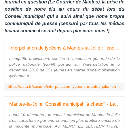
journal en question (Le Courrier de Mantes), la prise de
position de notre élu au cours du débat lors du
Conseil municipal qui a suivi ainsi que notre propre
communiqué de presse (censuré par tous les médias
locaux comme il se doit depuis plusieurs mois !)
Interpellation de lycéens à Mantes-la-Jolie : l'enquête de l'IGPN classée sans suite
L'enquête préliminaire confiée à l'Inspection générale de la
police nationale (IGPN) portant sur l'interpellation le 6
décembre 2018 de 151 jeunes en marge d'une mobilisation
lycéenne à ...
https://actu.fr/societe/interpellation-lyceens-mantes-jolie-lenquete-ligpn-classee-sans-suite_26156678.html
Mantes-la-Jolie. Conseil municipal "à chaud" - Le blog de Marc Jammet, conseiller municipal PCF de Mantes la Jolie
Lundi 10 décembre, le conseil municipal de Mantes-la-Jolie
s'est caractérisé par une orientation plus droitière encore de
la majorité municipale. AU MENU: LE SECTEUR PRIVE.