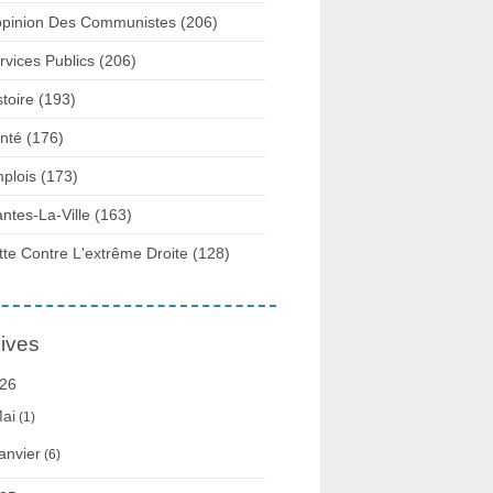
opinion Des Communistes
(206)
rvices Publics
(206)
stoire
(193)
nté
(176)
plois
(173)
ntes-La-Ville
(163)
tte Contre L'extrême Droite
(128)
ives
26
ai
(1)
anvier
(6)