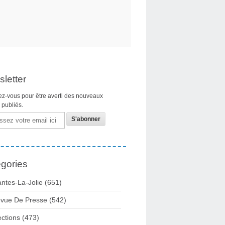
letter
z-vous pour être averti des nouveaux
s publiés.
gories
ntes-La-Jolie
(651)
vue De Presse
(542)
ections
(473)
ntôt une première ligne privatisée dans le Grand Est ? - communisteslo