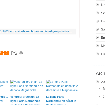
L'
L
a
Se
r
é
Hi
g
i
Sa
http://communisteslorraine.over-blog.com/2019/03/ferroviaire-bientot-une-premiere-ligne-privatisee-dans-le-grand-est.html?fbclid=IwAR3fx-aIfB8m6gCGoJfzB3A3hZ1Xvtf81HumkAyO1vImLbwzKMZcx_zsuBU
o
Em
n
G
Ma
r
a
t
0
Lu
n
d
E
s
Arch
t
s
20
e
M
r
a
J
ie ...
Vendredi prochain. La
La ligne Paris
l
rai
ligne Paris-Normandie
Normandie en débat le
e