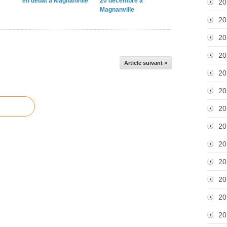
en débat à Magnanville
20 décembre à
20
"
Magnanville
l
20
a
20
b
o
20
r
Article suivant »
a
20
t
o
20
i
20
r
e
20
n
a
20
t
i
20
o
20
n
a
20
l
"
20
d