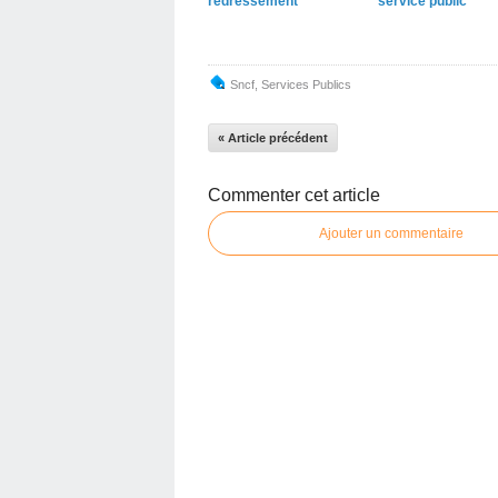
redressement
service public
Sncf
,
Services Publics
« Article précédent
Commenter cet article
Ajouter un commentaire