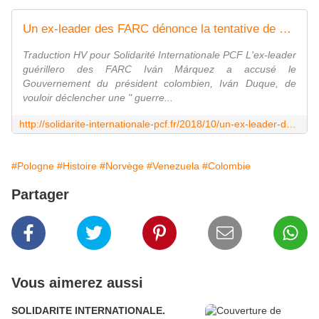
Un ex-leader des FARC dénonce la tentative de guerre de la Colombie contre le Venezuela - Solidarité Internationale PCF
Traduction HV pour Solidarité Internationale PCF L'ex-leader
guérillero des FARC Iván Márquez a accusé le
Gouvernement du président colombien, Iván Duque, de
vouloir déclencher une " guerre...
http://solidarite-internationale-pcf.fr/2018/10/un-ex-leader-des-farc-denonce-la-tentative-de-guerre-de-la-colombie-contre-le-venezuela.html?utm_source=_ob_email&utm_medium=_ob_notification&utm_campaign=_ob_pushmail
#Pologne
#Histoire
#Norvège
#Venezuela
#Colombie
Partager
Vous aimerez aussi
SOLIDARITE INTERNATIONALE.