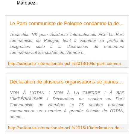
Márquez.
Le Parti communiste de Pologne condamne la destruction du monument aux soldats soviétiques de Varsovie - Solidarité Internationale PCF
Traduction NK pour Solidarité Internationale PCF Le Parti
communiste de Pologne tient à exprimer sa profonde
indignation suite à la destruction du monument
commémorant les soldats de l'Armée r...
http://solidarite-internationale-pcf.fr/2018/10/le-parti-communiste-de-pologne-condamne-la-destruction-du-monument-aux-soldats-sovietiques-de-varsovie.html?utm_source=_ob_email&utm_medium=_ob_notification&utm_campaign=_ob_pushmail
Déclaration de plusieurs organisations de jeunesse communiste de France en soutien au Parti Communiste de Norvège - Solidarité Internationale PCF
NON À L'OTAN ! NON À LA GUERRE ! À BAS
L'IMPÉRIALISME ! Déclaration de soutien au Parti
Communiste de Norvège Le 25 octobre prochain
commencera un exercice à grande échelle de l'OTAN,
nomm...
http://solidarite-internationale-pcf.fr/2018/10/declaration-de-plusieurs-federation-du-mjcf-en-soutien-au-parti-communiste-de-norvege.html?utm_source=_ob_email&utm_medium=_ob_notification&utm_campaign=_ob_pushmail