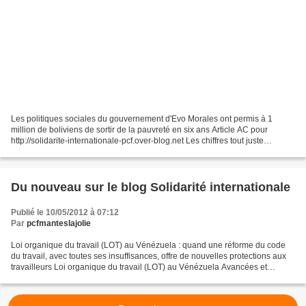
Les politiques sociales du gouvernement d'Evo Morales ont permis à 1
million de boliviens de sortir de la pauvreté en six ans Article AC pour
http://solidarite-internationale-pcf.over-blog.net Les chiffres tout juste
annoncés par le ministre de l’Économie...
Du nouveau sur le blog Solidarité internationale
Publié le 10/05/2012 à 07:12
Par
pcfmanteslajolie
Loi organique du travail (LOT) au Vénézuela : quand une réforme du code
du travail, avec toutes ses insuffisances, offre de nouvelles protections aux
travailleurs Loi organique du travail (LOT) au Vénézuela Avancées et
insuffisances d'une réforme progressiste...