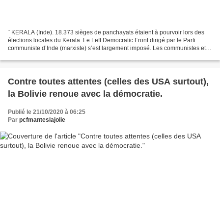
¨ KERALA (Inde). 18.373 sièges de panchayats étaient à pourvoir lors des
élections locales du Kerala. Le Left Democratic Front dirigé par le Parti
communiste d’Inde (marxiste) s’est largement imposé. Les communistes et
leurs alliés s’imposent en remportant...
Contre toutes attentes (celles des USA surtout),
la Bolivie renoue avec la démocratie.
Publié le 21/10/2020 à 06:25
Par
pcfmanteslajolie