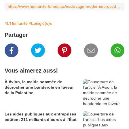
https://www.humanite.fr/medias/esclavage-moderne/procedure-baillon-lhumanite-au-tribunal-poursuivie-par-une-esclavagiste-saoudienne-pour-avoir-revele-lexploitation-de-ses-domestiques
#L'Humanité
#Epinglé(e)s
Partager
Vous aimerez aussi
À Avion, la mairie sommée de
décrocher une banderole en faveur
de la Palestine
Les aides publiques aux entreprises
coûtent 211 milliards d’euros à l’État