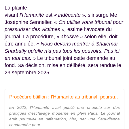
La plainte
visant
l’Humanité
est
« indécente »,
s’insurge Me
Joséphine Sennelier.
« On utilise votre tribunal pour
pressuriser des victimes »,
estime l‘avocate du
journal. La procédure,
« abusive »
selon elle, doit
être annulée.
« Nous devons montrer à Shalemar
Sharbatly qu’elle n’a pas tous les pouvoirs. Pas ici,
en tout cas. »
Le tribunal joint cette demande au
fond. Sa décision, mise en délibéré, sera rendue le
23 septembre 2025.
Procédure bâillon : l'Humanité au tribunal, poursuivie par une esclavagiste saoudienne pour avoir révélé l'exploitation de ses domestiques - L'Humanité
En 2022, l'Humanité avait publié une enquête sur des
pratiques d'esclavage moderne en plein Paris. Le journal
était poursuivi en diffamation, hier, par une Saoudienne
condamnée pour ...