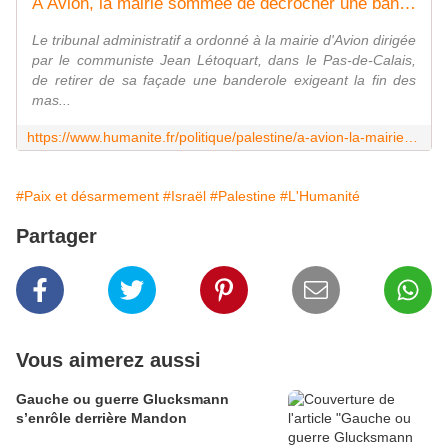
À Avion, la mairie sommée de décrocher une banderole en faveur de la Palestine par la préfecture sur demande du RN - L'Humanité
Le tribunal administratif a ordonné à la mairie d'Avion dirigée
par le communiste Jean Létoquart, dans le Pas-de-Calais,
de retirer de sa façade une banderole exigeant la fin des
mas...
https://www.humanite.fr/politique/palestine/a-avion-la-mairie-sommee-de-decrocher-une-banderole-en-faveur-de-la-palestine-par-la-prefecture-sur-demande-du-rn
#Paix et désarmement
#Israël
#Palestine
#L'Humanité
Partager
Vous aimerez aussi
Gauche ou guerre Glucksmann
s’enrôle derrière Mandon