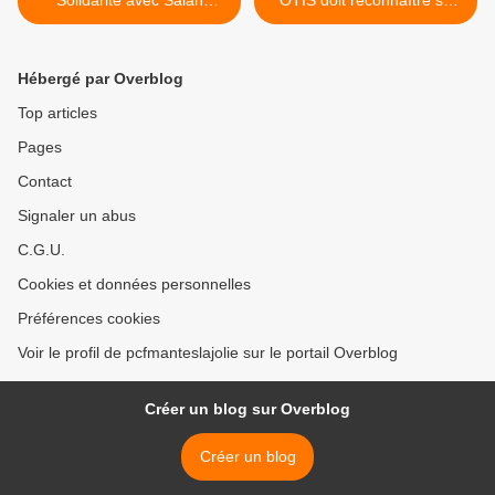
Solidarité avec Salah
OTIS doit reconnaître sa
Hamouri et les prisonniers
culpabilité >
palestiniens
Hébergé par Overblog
Top articles
Pages
Contact
Signaler un abus
C.G.U.
Cookies et données personnelles
Préférences cookies
Voir le profil de pcfmanteslajolie sur le portail Overblog
Créer un blog sur Overblog
Créer un blog