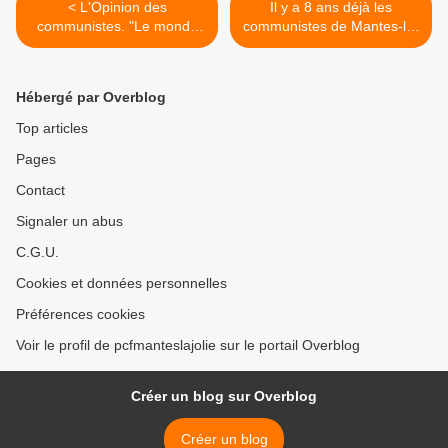
< L'Opinion des
Il y a 8 ans déjà les
communistes. "Le monde
communistes de Mantes-la-
perdu du travail ?"
Jolie refusaient la GPSEO >
Hébergé par Overblog
Top articles
Pages
Contact
Signaler un abus
C.G.U.
Cookies et données personnelles
Préférences cookies
Voir le profil de pcfmanteslajolie sur le portail Overblog
Créer un blog sur Overblog
Créer un blog