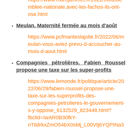
mblee-nationale.avec-les-fachos-ils-ont-
ose.html
Meulan. Maternité fermée au mois d'août
https://www.pcfmanteslajolie.fr/2022/06/m
eulan-vous-aviez-prevu-d-accoucher-au-
mois-d-aout.html
Compagnies pétrolières. Fabien Roussel
propose une taxe sur les super-profits
https://www.lemonde.fr/politique/article/20
22/06/29/fabien-roussel-propose-une-
taxe-sur-les-superprofits-des-
compagnies-petrolieres-le-gouvernement-
s-y-oppose_6132529_823448.html?
fbclid=IwAR0B30fkY-
nTtidrkxZmO54bX0sMj_L00Vtj6YQPINa3