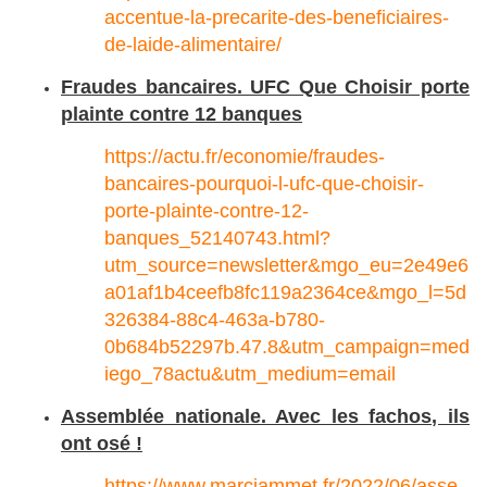
accentue-la-precarite-des-beneficiaires-
de-laide-alimentaire/
Fraudes bancaires. UFC Que Choisir porte
plainte contre 12 banques
https://actu.fr/economie/fraudes-
bancaires-pourquoi-l-ufc-que-choisir-
porte-plainte-contre-12-
banques_52140743.html?
utm_source=newsletter&mgo_eu=2e49e6
a01af1b4ceefb8fc119a2364ce&mgo_l=5d
326384-88c4-463a-b780-
0b684b52297b.47.8&utm_campaign=med
iego_78actu&utm_medium=email
Assemblée nationale. Avec les fachos, ils
ont osé !
https://www.marcjammet.fr/2022/06/asse