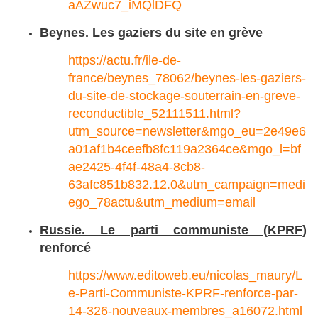
aAZwuc7_iMQlDFQ
Beynes. Les gaziers du site en grève
https://actu.fr/ile-de-
france/beynes_78062/beynes-les-gaziers-
du-site-de-stockage-souterrain-en-greve-
reconductible_52111511.html?
utm_source=newsletter&mgo_eu=2e49e6
a01af1b4ceefb8fc119a2364ce&mgo_l=bf
ae2425-4f4f-48a4-8cb8-
63afc851b832.12.0&utm_campaign=medi
ego_78actu&utm_medium=email
Russie. Le parti communiste (KPRF)
renforcé
https://www.editoweb.eu/nicolas_maury/L
e-Parti-Communiste-KPRF-renforce-par-
14-326-nouveaux-membres_a16072.html