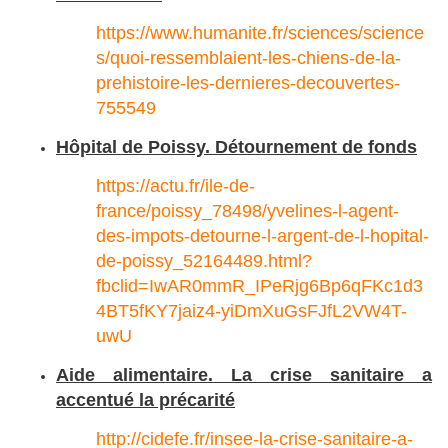
https://www.humanite.fr/sciences/science
s/quoi-ressemblaient-les-chiens-de-la-
prehistoire-les-dernieres-decouvertes-
755549
Hôpital de Poissy. Détournement de fonds
https://actu.fr/ile-de-
france/poissy_78498/yvelines-l-agent-
des-impots-detourne-l-argent-de-l-hopital-
de-poissy_52164489.html?
fbclid=IwAR0mmR_IPeRjg6Bp6qFKc1d3
4BT5fKY7jaiz4-yiDmXuGsFJfL2VW4T-
uwU
Aide alimentaire. La crise sanitaire a
accentué la précarité
http://cidefe.fr/insee-la-crise-sanitaire-a-