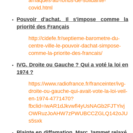
arnaques-au-fonds-de-solidarite-
covid.html
Pouvoir d'achat. Il s'impose comme la
priorité des Français
http://cidefe.fr/septieme-barometre-du-
centre-ville-le-pouvoir-dachat-simpose-
comme-la-priorite-des-francais/
IVG. Droite ou Gauche ? Qui a voté la loi en
1974 ?
https://www.radiofrance.fr/franceinter/ivg-
droite-ou-gauche-qui-avait-vote-la-loi-veil-
en-1974-4771470?
fbclid=IwAR1dJkvwfl4yUsNAGb2FJTYivj
OWRuzJoAHW7zPWUBCCZGLQ142oJU
s5sxk
Plainte en diffamation. Marc Jammet relaxé,