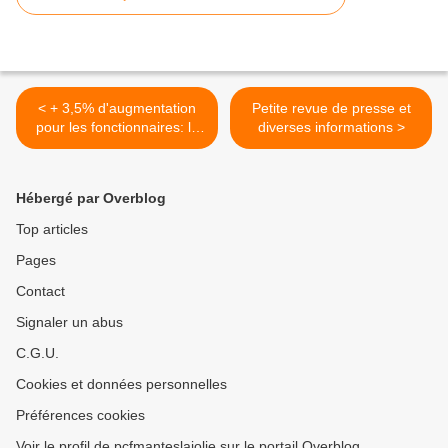
< + 3,5% d'augmentation
Petite revue de presse et
pour les fonctionnaires: le
diverses informations >
verre plein ou le verre vide?
Hébergé par Overblog
Top articles
Pages
Contact
Signaler un abus
C.G.U.
Cookies et données personnelles
Préférences cookies
Voir le profil de pcfmanteslajolie sur le portail Overblog