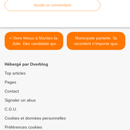
Ajouter un commentaire
< Vivre Mieux à Mantes-la-
Municipale partielle. Ils
Jolie. Des candidats qui
racontent n'importe quoi
distribuent des enveloppes
pour gagner des voix ! >
... mais pour demander des
sous.
Hébergé par Overblog
Top articles
Pages
Contact
Signaler un abus
C.G.U.
Cookies et données personnelles
Préférences cookies