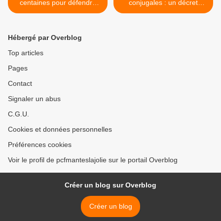
centaines pour défendre
conjugales : un décret
nos soignants et la santé
passé inaperçu met en péril
les ordonnances de
protection >
Hébergé par Overblog
Top articles
Pages
Contact
Signaler un abus
C.G.U.
Cookies et données personnelles
Préférences cookies
Voir le profil de pcfmanteslajolie sur le portail Overblog
Créer un blog sur Overblog
Créer un blog