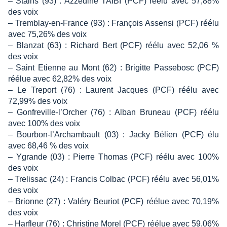
– Stains (93) : Azzédine TAÏBI (PCF) réélu avec 57,88%
des voix
– Tremblay-en-France (93) : François Assensi (PCF) réélu
avec 75,26% des voix
– Blanzat (63) : Richard Bert (PCF) réélu avec 52,06 %
des voix
– Saint Etienne au Mont (62) : Brigitte Passebosc (PCF)
réélue avec 62,82% des voix
– Le Treport (76) : Laurent Jacques (PCF) réélu avec
72,99% des voix
– Gonfreville-l’Orcher (76) : Alban Bruneau (PCF) réélu
avec 100% des voix
– Bourbon-l’Archambault (03) : Jacky Bélien (PCF) élu
avec 68,46 % des voix
– Ygrande (03) : Pierre Thomas (PCF) réélu avec 100%
des voix
– Trelissac (24) : Francis Colbac (PCF) réélu avec 56,01%
des voix
– Brionne (27) : Valéry Beuriot (PCF) réélue avec 70,19%
des voix
– Harfleur (76) : Christine Morel (PCF) réélue avec 59.06%