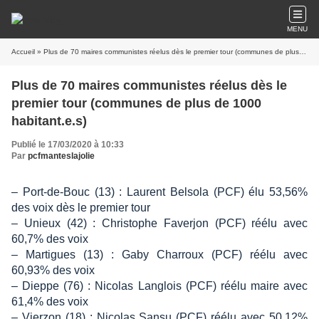
MENU
Accueil
» Plus de 70 maires communistes réelus dès le premier tour (communes de plus de 1000 habitant.e.s)
Plus de 70 maires communistes réelus dès le
premier tour (communes de plus de 1000
habitant.e.s)
Publié le 17/03/2020 à 10:33
Par
pcfmanteslajolie
– Port-de-Bouc (13) : Laurent Belsola (PCF) élu 53,56%
des voix dès le premier tour
– Unieux (42) : Christophe Faverjon (PCF) réélu avec
60,7% des voix
– Martigues (13) : Gaby Charroux (PCF) réélu avec
60,93% des voix
– Dieppe (76) : Nicolas Langlois (PCF) réélu maire avec
61,4% des voix
– Vierzon (18) : Nicolas Sansu (PCF) réélu avec 50,12%