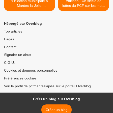
< Election municipale à
Affiches - Un siècle de
Mantes-la-Jolie.
luttes du PCF sur les murs
Communiqué de VIVRE
de France >
MIEUX A MANTES-LA-
JOLIE
Hébergé par Overblog
Top articles
Pages
Contact
Signaler un abus
C.G.U.
Cookies et données personnelles
Préférences cookies
Voir le profil de pcfmanteslajolie sur le portail Overblog
Créer un blog sur Overblog
Créer un blog