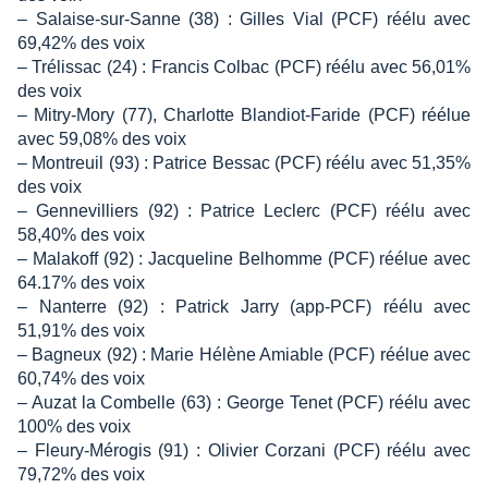
– Salaise-sur-Sanne (38) : Gilles Vial (PCF) réélu avec
69,42% des voix
– Trélissac (24) : Francis Colbac (PCF) réélu avec 56,01%
des voix
– Mitry-Mory (77), Charlotte Blandiot-Faride (PCF) réélue
avec 59,08% des voix
– Montreuil (93) : Patrice Bessac (PCF) réélu avec 51,35%
des voix
– Gennevilliers (92) : Patrice Leclerc (PCF) réélu avec
58,40% des voix
– Malakoff (92) : Jacqueline Belhomme (PCF) réélue avec
64.17% des voix
– Nanterre (92) : Patrick Jarry (app-PCF) réélu avec
51,91% des voix
– Bagneux (92) : Marie Hélène Amiable (PCF) réélue avec
60,74% des voix
– Auzat la Combelle (63) : George Tenet (PCF) réélu avec
100% des voix
– Fleury-Mérogis (91) : Olivier Corzani (PCF) réélu avec
79,72% des voix