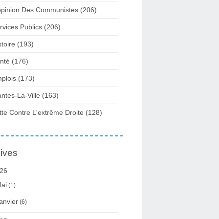
opinion Des Communistes
(206)
rvices Publics
(206)
stoire
(193)
nté
(176)
plois
(173)
ntes-La-Ville
(163)
tte Contre L'extrême Droite
(128)
ives
26
ai
(1)
anvier
(6)