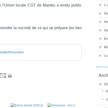
L'
le l'Union locale CGT de Mantes a rendu public
Se
Hi
rendre la nocivité de ce qui se prépare (en lien
Sa
Em
Ma
traites5Decembre
Lu
Arch
20
M
J