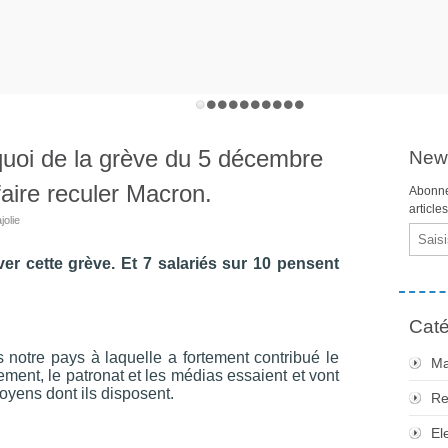
quoi de la grève du 5 décembre
News
faire reculer Macron.
Abonne
article
jolie
Email
r cette grève. Et 7 salariés sur 10 pensent
Caté
 notre pays à laquelle a fortement contribué le
Ma
ment, le patronat et les médias essaient et vont
moyens dont ils disposent.
Re
El