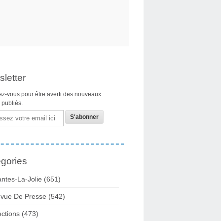
letter
z-vous pour être averti des nouveaux
s publiés.
gories
ntes-La-Jolie
(651)
vue De Presse
(542)
ections
(473)