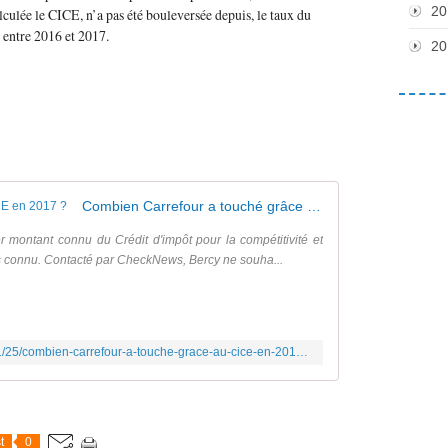
20
calculée le CICE, n’a pas été bouleversée depuis, le taux du
 entre 2016 et 2017.
20
Combien Carrefour a touché grâce au CICE en 2017 ?
 montant connu du Crédit d'impôt pour la compétitivité et
as connu. Contacté par CheckNews, Bercy ne souha...
https://www.liberation.fr/checknews/2018/01/25/combien-carrefour-a-touche-grace-au-cice-en-2017_1625109
t
0