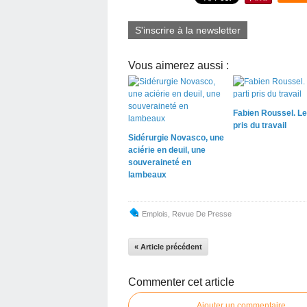
S'inscrire à la newsletter
Vous aimerez aussi :
Fabien Roussel. Le 
pris du travail
Sidérurgie Novasco, une
aciérie en deuil, une
souveraineté en
lambeaux
Emplois
,
Revue De Presse
« Article précédent
Commenter cet article
Ajouter un commentaire