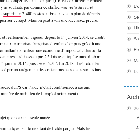
ur la compétitivité et l’emploi (CICE) de Carrefour France
L'
 ne souhaite pas donner ce chiffre,
«en vertu du secret
 va
supprimer
2 400 postes en France via un plan de départs
Se
er sur ce sujet. Mais on peut avoir une idée assez précise
Hi
er
et réellement en vigueur depuis le 1
janvier 2014, ce crédit
Sa
tre aux entreprises françaises d’embaucher plus grâce à une
Em
ermettant de réaliser une économie d’impôt, calculée sur la
 salaires ne dépassant pas 2,5 fois le smic). Le taux, d’abord
Ma
er
1
janvier 2014, puis 7% en 2017. En 2018, il est retombé
cé par un allégement des cotisations patronales sur les bas
Lu
a gauche du PS car l’aide n’était conditionnée à aucune
en matière de maintien de l’emploi notamment).
Arch
20
sujet que pour une seule année.
M
J
 communiquer sur le montant de l’aide perçue. Mais les