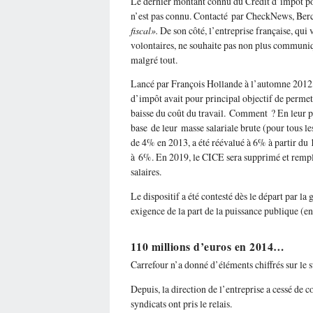
Le dernier montant connu du Crédit d’impôt po
n’est pas connu. Contacté par CheckNews, Bercy
fiscal».
De son côté, l’entreprise française, qui
volontaires, ne souhaite pas non plus communiqu
malgré tout.
Lancé par François Hollande à l’automne 2012, 
d’impôt avait pour principal objectif de permet
baisse du coût du travail. Comment ? En leur p
base de leur masse salariale brute (pour tous les
de 4% en 2013, a été réévalué à 6% à partir du 
à 6%. En 2019, le CICE sera supprimé et rempla
salaires.
Le dispositif a été contesté dès le départ par l
exigence de la part de la puissance publique (
110 millions d’euros en 2014…
Carrefour n’a donné d’éléments chiffrés sur le 
Depuis, la direction de l’entreprise a cessé de
syndicats ont pris le relais.