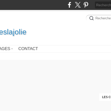
slajolie
AGES
CONTACT
LES 