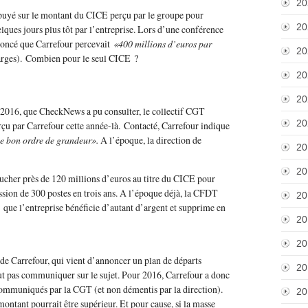
20
puyé sur le montant du CICE perçu par le groupe pour
20
lques jours plus tôt par l’entreprise. Lors d’une conférence
nnoncé que Carrefour percevait
«400 millions d’euros par
20
arges). Combien pour le seul CICE ?
20
20
 2016, que CheckNews a pu consulter, le collectif CGT
20
çu par Carrefour cette année-là. Contacté, Carrefour indique
le bon ordre de grandeur».
A l’époque, la direction de
20
20
ucher près de 120 millions d’euros au titre du CICE pour
ssion de 300 postes en trois ans. A l’époque déjà, la CFDT
20
que l’entreprise bénéficie d’autant d’argent et supprime en
20
20
e Carrefour, qui vient d’annoncer un plan de départs
20
eut pas communiquer sur le sujet. Pour 2016, Carrefour a donc
 communiqués par la CGT (et non démentis par la direction).
20
montant pourrait être supérieur. Et pour cause, si la masse