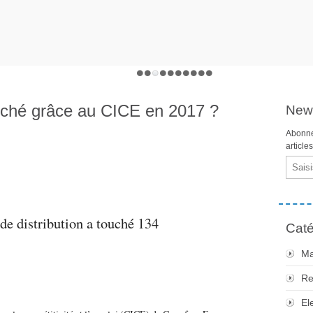
uché grâce au CICE en 2017 ?
News
Abonne
article
Email
de distribution a touché 134
Caté
Ma
Re
El