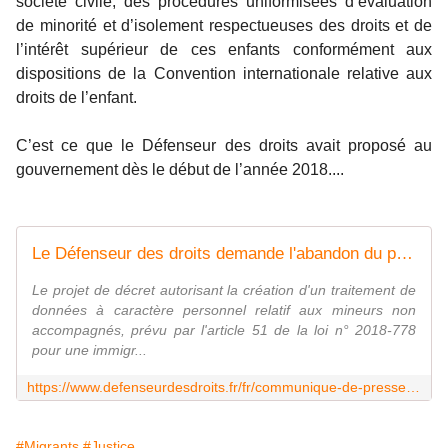
société civile, des procédures uniformisées d’évaluation
de minorité et d’isolement respectueuses des droits et de
l’intérêt supérieur de ces enfants conformément aux
dispositions de la Convention internationale relative aux
droits de l’enfant.
C’est ce que le Défenseur des droits avait proposé au
gouvernement dès le début de l’année 2018....
Le Défenseur des droits demande l'abandon du projet de décret relatif à la mise en œuvre du fichier national biométrique des mineurs non accompagnés
Le projet de décret autorisant la création d'un traitement de
données à caractère personnel relatif aux mineurs non
accompagnés, prévu par l'article 51 de la loi n° 2018-778
pour une immigr...
https://www.defenseurdesdroits.fr/fr/communique-de-presse/2018/12/le-defenseur-des-droits-demande-labandon-du-projet-de-decret-relatif-a
#Migrants
#Justice