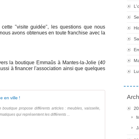
L'
Se
 cette "visite guidée", les questions que nous
Hi
nous avons obtenues en toute franchise avec la
Sa
Em
Ma
 vers la boutique Emmaûs à Mantes-la-Jolie (
40
aussi à financer l'association ainsi que quelques
Lu
Arch
 en ville !
20
e boutique propose différents articles : meubles, vaisselle,
matiques qui représentent les différents ...
M
J