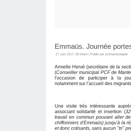
Emmaüs. Journée portes
27 Juin 2017, 06:26am
|
Publié par pcfmanteslajolie
Armelle Hervé (
secrétaire de la sec
(
Conseiller municipal PCF de Mantes
l'occasion de participer à la j
notamment sur l'accueil des migrants
Une visite très intéressante auprè
associant solidarité et insertion (
32
travail en commun pouvant aller de l
chiffonniers d'Emmaüs) jusqu'à la r
et donc cotisants, sans aucun "tri" pr