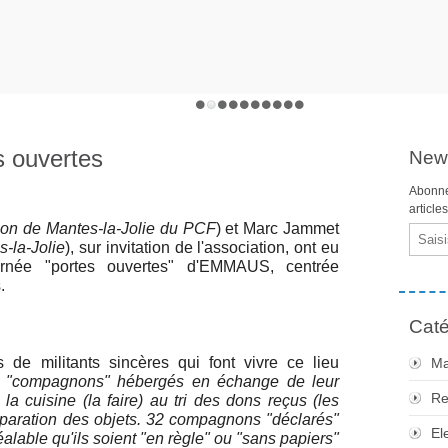
 ouvertes
News
Abonne
article
tion de Mantes-la-Jolie du PCF
) et Marc Jammet
Email
-la-Jolie
), sur invitation de l'association, ont eu
ournée "portes ouvertes" d'EMMAUS, centrée
.
Caté
s de militants sincères qui font vivre ce lieu
Ma
 "compagnons" hébergés en échange de leur
Re
a cuisine (la faire) au tri des dons reçus (les
éparation des objets. 32 compagnons "déclarés"
El
éalable qu'ils soient "en règle" ou "sans papiers"