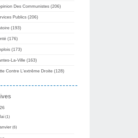
opinion Des Communistes
(206)
rvices Publics
(206)
stoire
(193)
nté
(176)
plois
(173)
ntes-La-Ville
(163)
tte Contre L'extrême Droite
(128)
ives
26
ai
(1)
anvier
(6)