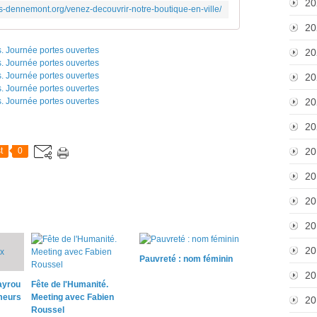
20
-dennemont.org/venez-decouvrir-notre-boutique-en-ville/
20
20
20
20
20
t
0
20
20
20
20
20
Pauvreté : nom féminin
20
ayrou
Fête de l'Humanité.
meurs
Meeting avec Fabien
20
Roussel