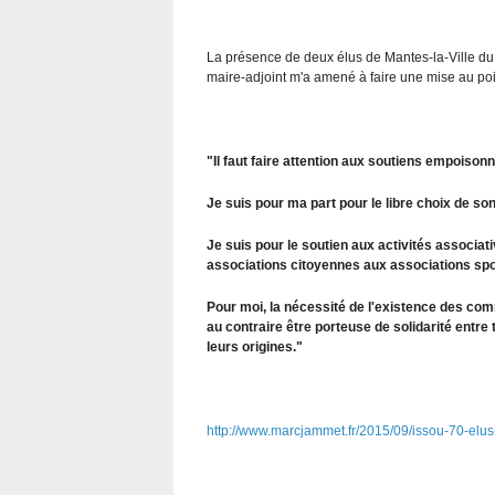
La présence de deux élus de Mantes-la-Ville d
maire-adjoint m'a amené à faire une mise au poi
"Il faut faire attention aux soutiens empoison
Je suis pour ma part pour le libre choix de son
Je suis pour le soutien aux activités associati
associations citoyennes aux associations spo
Pour moi, la nécessité de l'existence des com
au contraire être porteuse de solidarité entre
leurs origines."
http://www.marcjammet.fr/2015/09/issou-70-elus-