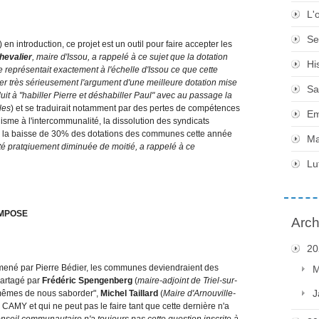
L'
Se
) en introduction, ce projet est un outil pour faire accepter les
hevalier
, maire d'Issou, a rappelé à ce sujet que la dotation
Hi
représentait exactement à l'échelle d'Issou ce que cette
r très sérieusement l'argument d'une meilleure dotation mise
Sa
uit à "habiller Pierre et déshabiller Paul" avec au passage la
les
) et se traduirait notamment par des pertes de compétences
Em
isme à l'intercommunalité, la dissolution des syndicats
à la baisse de 30% des dotations des communes cette année
Ma
 pratqiuement diminuée de moitié, a rappelé à ce
Lu
IMPOSE
Arch
20
mené par Pierre Bédier, les communes deviendraient des
M
partagé par
Frédéric Spengenberg
(
maire-adjoint de Triel-sur-
J
-mêmes de nous saborder",
Michel Taillard
(
Maire d'Arnouville-
 CAMY et qui ne peut pas le faire tant que cette dernière n'a
Conseil communautaire n'a toujours pas cette question inscrite à