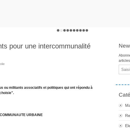
nts pour une intercommunalité
News
Abonne
article
olie
Email
s ou militants associatifs et politiques qui ont répondu à
choisie".
Caté
Ma
E COMMUNAUTE URBAINE
Re
El