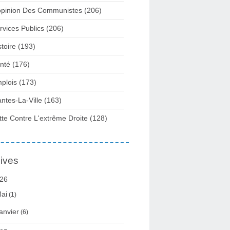
opinion Des Communistes
(206)
rvices Publics
(206)
stoire
(193)
nté
(176)
plois
(173)
ntes-La-Ville
(163)
tte Contre L'extrême Droite
(128)
ives
26
ai
(1)
anvier
(6)