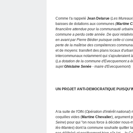
Comme l'a rappelé
Jean Delarue
(
Les Mureaux
baisses de dotations aux communes
(
Martine C
financière attendue pour la communauté urbaine 
commune a perdu cette année. De quoi relativise
en avant par Pierre Bédier puisque celle-ci cond
perte de la maîtrise des compétences communa
et de moyens: transfert des plans locaux d'urban
intercommunaux notamment qui s'ajouteraient 
(
La dotation de la commune d'Evecquemont a été
sujet
Ghislaine Senée
- maire d'Evecquemont
)
UN PROJET ANTI-DEMOCRATIQUE PUISQU'
A la suite de l'OIN (
Opération d'intérêt national
) 
coquilles vides (
Martine Chevalier
), argument 
Seine
) pour qui "on nous force à décider nous
lès-Mantes
) dont la commune souhaite quitter la
pas délibéré et positivement bien-sûr (
et ... le 