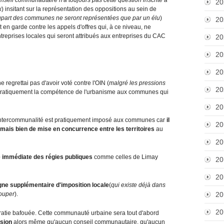
20
x
) insitant sur la représentation des oppositions au sein de
upart des communes ne seront représentées que par un élu
)
20
 en garde contre les appels d'offres qui, à ce niveau, ne
treprises locales qui seront attribués aux entreprises du CAC
20
20
20
 regrettai pas d'avoir voté contre l'OIN (
malgré les pressions
20
re pratiquement la compétence de l'urbanisme aux communes qui
20
 d'intercommunalité est pratiquement imposé aux communes car
il
20
es mais bien de mise en concurrence entre les territoires
au
20
 immédiate des régies publiques
comme celles de Limay
20
20
igne supplémentaire d'imposition locale
(
qui existe déjà dans
ouper
).
20
20
ratie bafouée. Cette communauté urbaine sera tout d'abord
ision
alors même qu'aucun conseil communautaire, qu'aucun