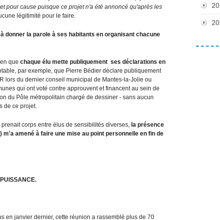
20
et pour cause puisque ce projet n'a été annoncé qu'après les
ucune légitimité pour le faire.
20
 donner la parole à ses habitants en organisant chacune
oyen que
chaque élu mette publiquement ses déclarations en
ceptable, par exemple, que Pierre Bédier déclare publiquement
R lors du dernier conseil municipal de Mantes-la-Jolie ou
unes qui ont voté contre approuvent et financent au sein de
n du Pôle métropolitain chargé de dessiner - sans aucun
s de ce projet.
i prenait corps entre élus de sensibilités diverses,
la présence
) m'a amené à faire une mise au point personnelle en fin de
 PUISSANCE.
us en janvier dernier, cette réunion a rassemblé plus de 70