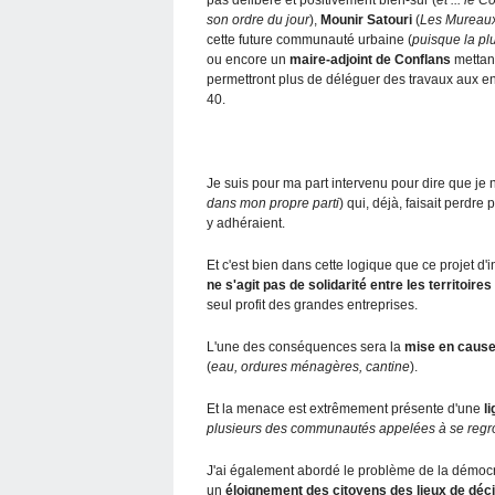
son ordre du jour
),
Mounir Satouri
(
Les Mureau
cette future communauté urbaine (
puisque la pl
ou encore un
maire-adjoint de Conflans
mettant
permettront plus de déléguer des travaux aux en
40.
Je suis pour ma part intervenu pour dire que je ne
dans mon propre parti
) qui, déjà, faisait perd
y adhéraient.
Et c'est bien dans cette logique que ce projet
ne s'agit pas de solidarité entre les territoir
seul profit des grandes entreprises.
L'une des conséquences sera la
mise en cause
(
eau, ordures ménagères, cantine
).
Et la menace est extrêmement présente d'une
l
plusieurs des communautés appelées à se regr
J'ai également abordé le problème de la démoc
un
éloignement des citoyens des lieux de déc