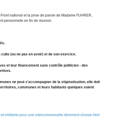
u Front national et la prise de parole de Madame FUHRER,
nt personnelle en fin de réunion.
nés.
 culte (ou ne pas en avoir) et de son exercice.
ves et leur financement sans contrôle politicien - des
rtives.
munes ne peut s'accompagner de la stigmatisation, elle doit
 territoires, communes et leurs habitants quelques soient
et-militants-pour-une-intercommunalite-librement-choisie.html