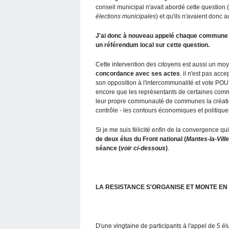
conseil municipal n'avait abordé cette question (
élections municipales
) et qu'ils n'avaient donc a
J'ai donc à nouveau appelé chaque commune à
un référendum local sur cette question.
Cette intervention des citoyens est aussi un m
concordance avec ses actes
. il n'est pas ac
son opposition à l'intercommunalité et vote POU
encore que les représentants de certaines comm
leur propre communauté de communes la créatio
contrôle - les contours économiques et politique
Si je me suis félicité enfin de la convergence qu
de deux élus du Front national (
Mantes-la-Ville
séance (
voir ci-dessous
)
.
LA RESISTANCE S'ORGANISE ET MONTE EN
D'une vingtaine de participants à l'appel de 5 él