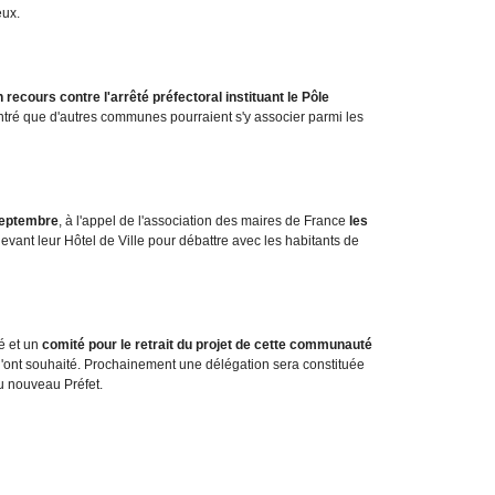
eux.
recours contre l'arrêté préfectoral instituant le Pôle
ontré que d'autres communes pourraient s'y associer parmi les
septembre
, à l'appel de l'association des maires de France
les
evant leur Hôtel de Ville pour débattre avec les habitants de
é et un
comité pour le retrait du projet de cette communauté
 l'ont souhaité. Prochainement une délégation sera constituée
u nouveau Préfet.