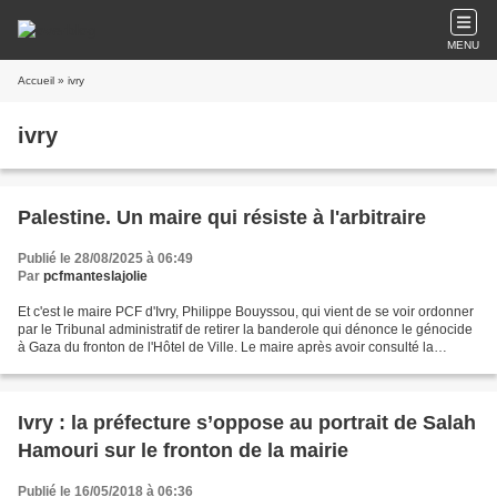
MENU
Accueil
» ivry
ivry
Palestine. Un maire qui résiste à l'arbitraire
Publié le 28/08/2025 à 06:49
Par
pcfmanteslajolie
Et c'est le maire PCF d'Ivry, Philippe Bouyssou, qui vient de se voir ordonner
par le Tribunal administratif de retirer la banderole qui dénonce le génocide
à Gaza du fronton de l'Hôtel de Ville. Le maire après avoir consulté la
majorité municipale a...
Ivry : la préfecture s’oppose au portrait de Salah
Hamouri sur le fronton de la mairie
Publié le 16/05/2018 à 06:36