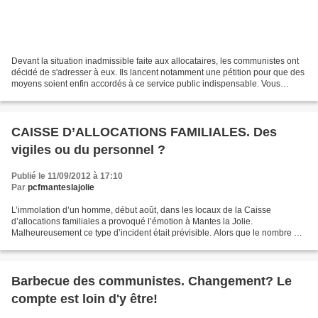
Devant la situation inadmissible faite aux allocataires, les communistes ont
décidé de s'adresser à eux. Ils lancent notamment une pétition pour que des
moyens soient enfin accordés à ce service public indispensable. Vous
trouverez, ci-dessous, le tract...
CAISSE D’ALLOCATIONS FAMILIALES. Des
vigiles ou du personnel ?
Publié le 11/09/2012 à 17:10
Par
pcfmanteslajolie
L’immolation d’un homme, début août, dans les locaux de la Caisse
d’allocations familiales a provoqué l’émotion à Mantes la Jolie.
Malheureusement ce type d’incident était prévisible. Alors que le nombre de
chômeurs ne cesse d’augmenter à Mantes la Jolie,...
Barbecue des communistes. Changement? Le
compte est loin d'y être!