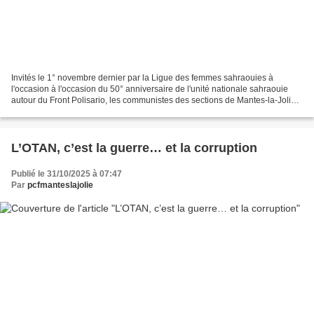
Invités le 1° novembre dernier par la Ligue des femmes sahraouies à
l'occasion à l'occasion du 50° anniversaire de l'unité nationale sahraouie
autour du Front Polisario, les communistes des sections de Mantes-la-Jolie
et des Mureaux ont répondu présents...
L’OTAN, c’est la guerre… et la corruption
Publié le 31/10/2025 à 07:47
Par
pcfmanteslajolie