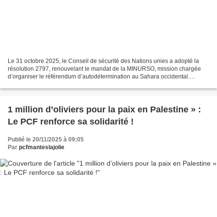
Le 31 octobre 2025, le Conseil de sécurité des Nations unies a adopté la
résolution 2797, renouvelant le mandat de la MINURSO, mission chargée
d’organiser le référendum d’autodétermination au Sahara occidental.
Pourtant, cinquante ans après le départ...
1 million d’oliviers pour la paix en Palestine » :
Le PCF renforce sa solidarité !
Publié le 20/11/2025 à 09:05
Par
pcfmanteslajolie