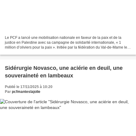
Le PCF a lancé une mobilisation nationale en faveur de la paix et de la
justice en Palestine avec sa campagne de solidarité internationale, « 1
million d’oliviers pour la paix ». Initiée par la fédération du Val-de-Marne le
22 avril 2025 - Journée internationale...
Sidérurgie Novasco, une aciérie en deuil, une
souveraineté en lambeaux
Publié le 17/11/2025 à 10:20
Par
pcfmanteslajolie