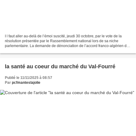
I l faut aller au-delà de l’émoi suscité, jeudi 30 octobre, par le vote de la
résolution présentée par le Rassemblement national lors de sa niche
parlementaire. La demande de dénonciation de l’accord franco-algérien de
décembre 1968 n’a d’autre sens que...
la santé au coeur du marché du Val-Fourré
Publié le 11/11/2025 à 08:57
Par
pcfmanteslajolie