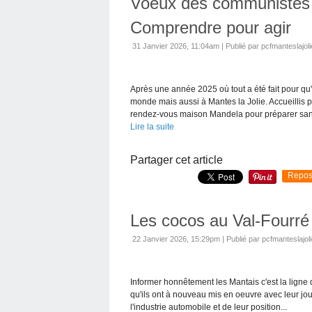
Voeux des communistes 
Comprendre pour agir
31 Janvier 2026, 11:04am
|
Publié par pcfmanteslajoli
Après une année 2025 où tout a été fait pour qu
monde mais aussi à Mantes la Jolie. Accueillis p
rendez-vous maison Mandela pour préparer sans
Lire la suite
Partager cet article
Repos
Les cocos au Val-Fourré
22 Janvier 2026, 15:29pm
|
Publié par pcfmanteslajol
Informer honnêtement les Mantais c'est la ligne
qu'ils ont à nouveau mis en oeuvre avec leur jou
l'industrie automobile et de leur position...