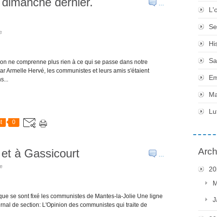
dimanche dernier.
…
L'
Se
e
Hi
Sa
'on ne comprenne plus rien à ce qui se passe dans notre
ar Armelle Hervé, les communistes et leurs amis s'étaient
Em
...
Ma
Lu
t
0
Arch
 et à Gassicourt
…
ie
20
M
 que se sont fixé les communistes de Mantes-la-Jolie Une ligne
J
rnal de section: L'Opinion des communistes qui traite de