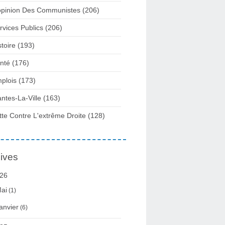
opinion Des Communistes
(206)
rvices Publics
(206)
stoire
(193)
nté
(176)
plois
(173)
ntes-La-Ville
(163)
tte Contre L'extrême Droite
(128)
ives
26
ai
(1)
anvier
(6)