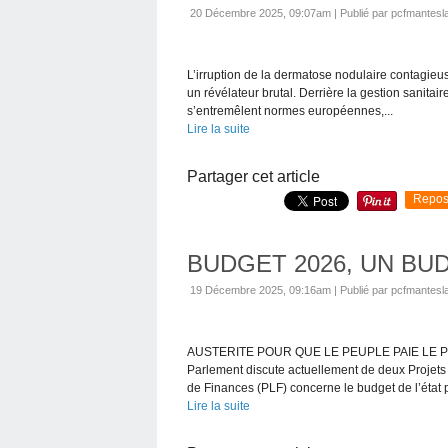
20 Décembre 2025, 09:07am
|
Publié par pcfmantesla
L’irruption de la dermatose nodulaire contagie
un révélateur brutal. Derrière la gestion sanitai
s’entremêlent normes européennes,...
Lire la suite
Partager cet article
Repos
BUDGET 2026, UN BU
19 Décembre 2025, 09:16am
|
Publié par pcfmantesla
AUSTERITE POUR QUE LE PEUPLE PAIE LE P
Parlement discute actuellement de deux Projets d
de Finances (PLF) concerne le budget de l’état po
Lire la suite