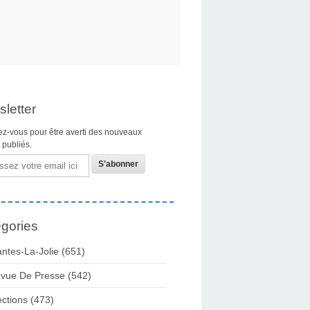
letter
z-vous pour être averti des nouveaux
s publiés.
gories
ntes-La-Jolie
(651)
vue De Presse
(542)
ections
(473)