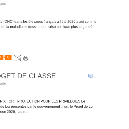
jolie
use (DNC) dans les élevages français à l’été 2025 a agi comme
re de la maladie se dessine une crise politique plus large, où
t
0
DGET DE CLASSE
…
jolie
RIX FORT, PROTECTION POUR LES PRIVILEGIES Le
e Loi présentés par le gouvernement : l’un, le Projet de Loi
ur 2026, l’autre...