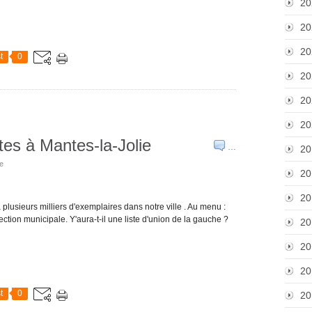
20
20
20
t
0
20
20
20
es à Mantes-la-Jolie
…
20
ie
20
20
 plusieurs milliers d'exemplaires dans notre ville . Au menu :
ction municipale. Y'aura-t-il une liste d'union de la gauche ?
20
20
20
t
0
20