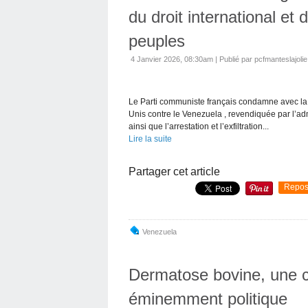
du droit international et
peuples
4 Janvier 2026, 08:30am
|
Publié par pcfmanteslajolie
Le Parti communiste français condamne avec la p
Unis contre le Venezuela , revendiquée par l’adm
ainsi que l’arrestation et l’exfiltration...
Lire la suite
Partager cet article
Repos
Venezuela
Dermatose bovine, une cr
éminemment politique