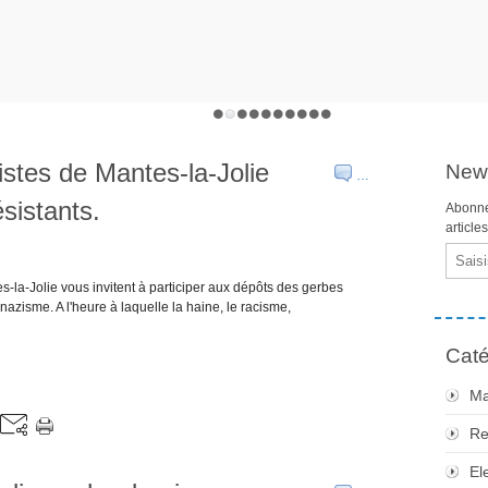
stes de Mantes-la-Jolie
News
…
sistants.
Abonne
article
Email
la-Jolie vous invitent à participer aux dépôts des gerbes
 nazisme. A l'heure à laquelle la haine, le racisme,
Caté
Ma
Re
El