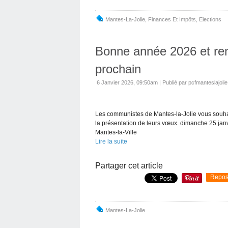
Mantes-La-Jolie
,
Finances Et Impôts
,
Elections
Bonne année 2026 et ren
prochain
6 Janvier 2026, 09:50am
|
Publié par pcfmanteslajolie
Les communistes de Mantes-la-Jolie vous souhait
la présentation de leurs vœux. dimanche 25 ja
Mantes-la-Ville
Lire la suite
Partager cet article
Repos
Mantes-La-Jolie