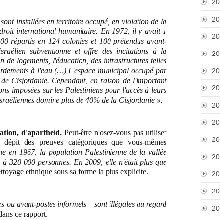
20
20
ont installées en territoire occupé, en violation de la
oit international humanitaire. En 1972, il y avait 1
20
000 répartis en 124 colonies et 100 prétendus avant-
aélien subventionne et offre des incitations à la
20
n de logements, l'éducation, des infrastructures telles
cordements à l'eau (…) L'espace municipal occupé par
20
s de Cisjordanie. Cependant, en raison de l'important
20
ions imposées sur les Palestiniens pour l'accès à leurs
s Israéliennes domine plus de 40% de la Cisjordanie ».
20
20
ation, d'apartheid.
Peut-être n'osez-vous pas utiliser
20
n dépit des preuves catégoriques que vous-mêmes
nne en 1967, la population Palestinienne de la vallée
20
 à 320 000 personnes. En 2009, elle n'était plus que
nettoyage ethnique sous sa forme la plus explicite.
20
20
es ou avant-postes informels – sont illégales au regard
20
dans ce rapport.