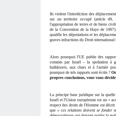
Ils violent l'interdiction des déplaceme
sur un territoire occupé (article 49
l'appropriation de terres et de biens civi
de la Convention de la Haye de 1907)
qualifie les déportations et les déplacem
graves infractions du Droit international
Alors pourquoi l'UE publie des rapports
commis par Israël – la spoliation à g
bulldozers, aux chars et à l'armée p
pourquoi de tels rapports sont écrits ?
On
propres conclusions, vous vous décide
La principe base juridique sur la quell
Israël et l'Union européenne est un « acc
respect des droits de l'Homme est décrit
que
« ces relations doivent se fonder 
démocratiques qui doivent guider la polit