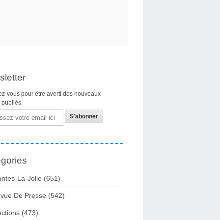
letter
z-vous pour être averti des nouveaux
s publiés.
gories
ntes-La-Jolie
(651)
vue De Presse
(542)
ections
(473)