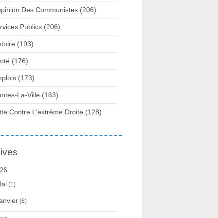
opinion Des Communistes
(206)
rvices Publics
(206)
stoire
(193)
nté
(176)
plois
(173)
ntes-La-Ville
(163)
tte Contre L'extrême Droite
(128)
ives
26
ai
(1)
anvier
(6)