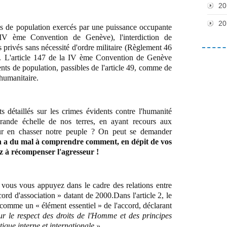
20
20
nts de population exercés par une puissance occupante
, IV ème Convention de Genève), l'interdiction de
ls privés sans nécessité d'ordre militaire (Règlement 46
. L'article 147 de la IV ème Convention de Genève
ents de population, passibles de l'article 49, comme de
 humanitaire.
 détaillés sur les crimes évidents contre l'humanité
rande échelle de nos terres, en ayant recours aux
our en chasser notre peuple ? On peut se demander
 a du mal à comprendre comment, en dépit de vos
z à récompenser l'agresseur !
e vous vous appuyez dans le cadre des relations entre
ord d'association » datant de 2000.Dans l'article 2, le
 comme un « élément essentiel » de l'accord, déclarant
sur le respect des droits de l'Homme et des principes
ique interne et internationale ».