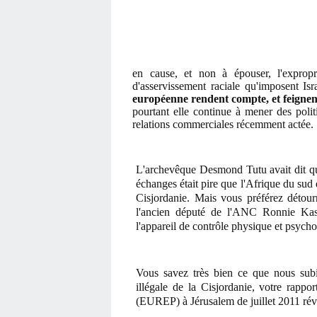
en cause, et non à épouser, l'expropri
d'asservissement raciale qu'imposent Isr
européenne rendent compte, et feignent 
pourtant elle continue à mener des polit
relations commerciales récemment actée.
L'archevêque Desmond Tutu avait dit que
échanges était pire que l'Afrique du sud 
Cisjordanie. Mais vous préférez détourn
l'ancien député de l'ANC Ronnie Kassr
l'appareil de contrôle physique et psycho
Vous savez très bien ce que nous subis
illégale de la Cisjordanie, votre rapp
(EUREP) à Jérusalem de juillet 2011 révé