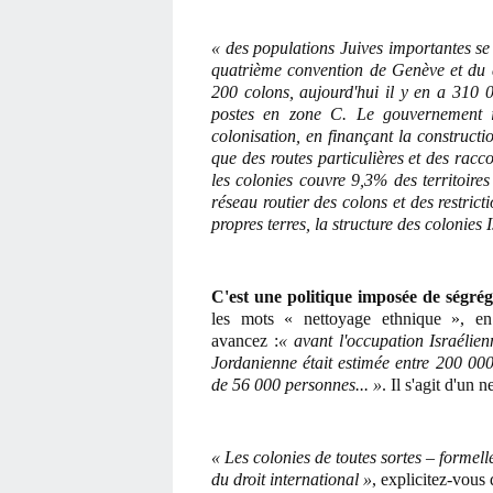
« des populations Juives importantes se s
quatrième convention de Genève et du dr
200 colons, aujourd'hui il y en a 310 
postes en zone C. Le gouvernement isr
colonisation, en finançant la constructio
que des routes particulières et des rac
les colonies couvre 9,3% des territoire
réseau routier des colons et des restrict
propres terres, la structure des colonie
C'est une politique imposée de ségrég
les mots « nettoyage ethnique », e
avancez :
« avant l'occupation Israélie
Jordanienne était estimée entre 200 000
de 56 000 personnes... »
. Il s'agit d'un 
« Les colonies de toutes sortes – formell
du droit international »
, explicitez-vous 