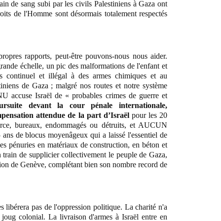
bain de sang subi par les civils Palestiniens à Gaza ont
droits de l'Homme sont désormais totalement respectés
ropres rapports, peut-être pouvons-nous nous aider.
rande échelle, un pic des malformations de l'enfant et
s continuel et illégal à des armes chimiques et au
tiniens de Gaza ; malgré nos routes et notre système
ONU accuse Israël de « probables crimes de guerre et
uite devant la cour pénale internationale,
ation attendue de la part d’Israël
pour les 20
erce, bureaux, endommagés ou détruits, et AUCUN
 ans de blocus moyenâgeux qui a laissé l'essentiel de
 des pénuries en matériaux de construction, en béton et
n train de supplicier collectivement le peuple de Gaza,
ntion de Genève, complétant bien son nombre record de
s libérera pas de l'oppression politique. La charité n'a
joug colonial. La livraison d'armes à Israël entre en