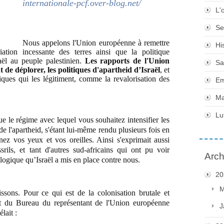
internationale-pcf.over-blog.net/
L'
Se
Nous appelons l'Union européenne à remettre
Hi
ation incessante des terres ainsi que la politique
aël au peuple palestinien.
Les rapports de l'Union
Sa
de déplorer, les politiques d'apartheid d’Israël
, et
iques qui les légitiment, comme la revalorisation des
Em
Ma
Lu
 le régime avec lequel vous souhaitez intensifier les
de l'apartheid, s'étant lui-même rendu plusieurs fois en
ez vos yeux et vos oreilles. Ainsi s'exprimait aussi
ils, et tant d'autres sud-africains qui ont pu voir
Arch
logique qu’Israël a mis en place contre nous.
20
M
sons. Pour ce qui est de la colonisation brutale et
ort du Bureau du représentant de l'Union européenne
J
lait :