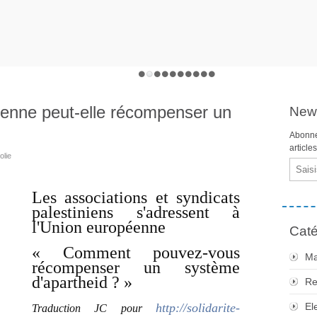
enne peut-elle récompenser un
News
Abonne
article
olie
Email
Les associations et syndicats
palestiniens s'adressent à
l'Union européenne
Caté
« Comment pouvez-vous
Ma
récompenser un système
d'apartheid ? »
Re
http://solidarite-
El
Traduction JC pour