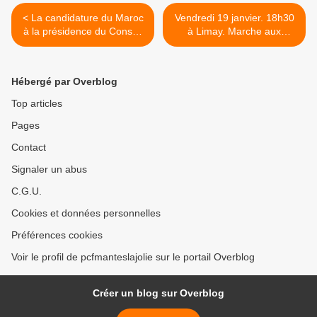
< La candidature du Maroc
Vendredi 19 janvier. 18h30
à la présidence du Conseil
à Limay. Marche aux
des Droits de l’Homme de
flambeaux Halte aux
l’ONU doit être retirée
massacres à Gaza et en
Cisjordanie >
Hébergé par Overblog
Top articles
Pages
Contact
Signaler un abus
C.G.U.
Cookies et données personnelles
Préférences cookies
Voir le profil de pcfmanteslajolie sur le portail Overblog
Créer un blog sur Overblog