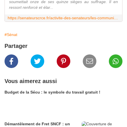
soumettait onze de ses quinze sièges au suffrage. Il en
ressort renforcé et élar...
https://senateurscrce.fr/activite-des-senateurs/les-communiques-de-presse/article/le-groupe-crce-renforce-ses-positions-et-accroit-son-assise-territoriale
#Sénat
Partager
Vous aimerez aussi
Budget de la Sécu : le symbole du travail gratuit !
Démantèlement de Fret SNCF : un