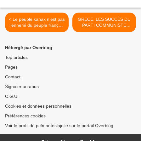
< Le peuple kanak n’est pas
GRECE. LES SUCCÈS DU
l’ennemi du peuple français
PARTI COMMUNISTE
; il veut mettre fin à une
(KKE) CONFIRMÉS LORS
histoire coloniale de 170
DU SECOND TOUR DES
ans
ÉLECTIONS MUNICIPALES
Hébergé par Overblog
>
Top articles
Pages
Contact
Signaler un abus
C.G.U.
Cookies et données personnelles
Préférences cookies
Voir le profil de pcfmanteslajolie sur le portail Overblog