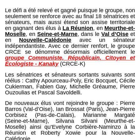
Le défi a été relevé et gagné puisque le groupe, non
seulement se renforce avec au final 18 sénatrices et
sénateurs, mais aussi étend son assise territoriale
en gagnant des élus à
La Réunion
, en
Meurthe-et-
Moselle
, en
Seine-et-Marne
, dans le
Val d’Oise
et
en
Nouvelle-Calédonie
avec un sénateur
indépendantiste. Avec ce dernier renfort, le groupe
CRCE se dénomme désormais officiellement le
groupe Communiste, Républicain, Citoyen et
Écologiste - Kanaky
(CRCE-K)
Les sénatrices et sénateurs sortants suivants sont
réélus : Cathy Apourceau-Poly, Eric Bocquet, Cécile
Cukierman, Fabien Gay, Michelle Gréaume, Pierre
Ouzoulias et Pascal Savoldelli.
De nouveaux élus vont rejoindre le groupe : Pierre
Barros (Val-d’Oise), Ian Brossat (Paris), Jean-Pierre
Corbisez (Pas-de-Calais), Marianne Margaté
(Seine-et-Marne), Silvana Silvani (Meurthe-et-
Moselle) ainsi qu’Evelyne Corbière-Naminzo à la
Réunion et Roberty Xowie pour la Nouvelle-
Calédonie.