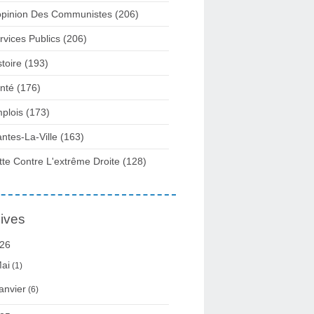
opinion Des Communistes
(206)
rvices Publics
(206)
stoire
(193)
nté
(176)
plois
(173)
ntes-La-Ville
(163)
tte Contre L'extrême Droite
(128)
ives
26
ai
(1)
anvier
(6)