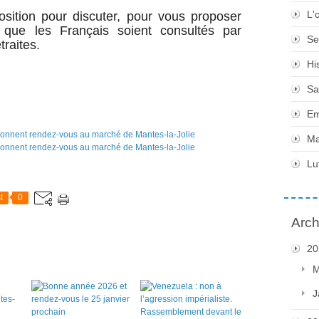
L'
sition pour discuter, pour vous proposer
 que les Français soient consultés par
Se
traites.
Hi
Sa
Em
Ma
Lu
t
0
Arch
20
M
J