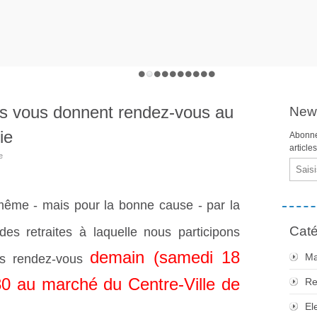
s vous donnent rendez-vous au
News
ie
Abonne
article
e
Email
ême - mais pour la bonne cause - par la
Caté
des retraites à laquelle nous participons
demain (samedi 18
Ma
ns rendez-vous
30 au marché du Centre-Ville de
Re
El