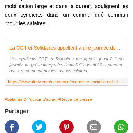
mobilisation large et dans la durée", soulignent les
deux syndicats dans un communiqué commun
"pour les salaires".
La CGT et Solidaires appellent à une journée de grève le 29 septembre pour des hausses de salaires
Les syndicats CGT et Solidaires ont appelé jeudi à "une
journée de grève interprofessionnelle" le jeudi 29 septembre
qui sera notamment axée sur les salaires.
https://www.bfmtv.com/economie/economie-social/la-cgt-et-solidaires-appellent-a-une-journee-de-greve-le-29-septembre-pour-des-hausses-de-salaires_AD-202207070622.html
#Salaires & Pouvoir d'achat
#Revue de presse
Partager