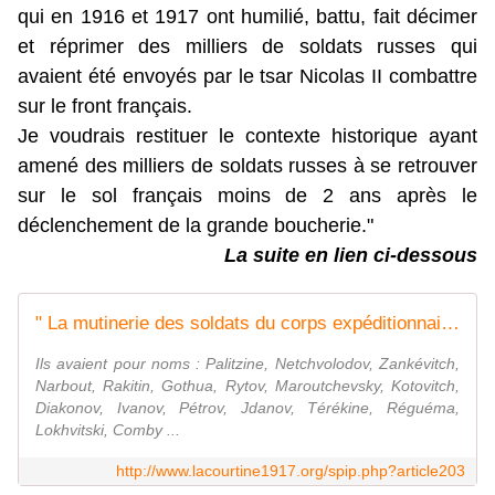
qui en 1916 et 1917 ont humilié, battu, fait décimer
et réprimer des milliers de soldats russes qui
avaient été envoyés par le tsar Nicolas II combattre
sur le front français.
Je voudrais restituer le contexte historique ayant
amené des milliers de soldats russes à se retrouver
sur le sol français moins de 2 ans après le
déclenchement de la grande boucherie."
La suite en lien ci-dessous
" La mutinerie des soldats du corps expéditionnaire russe en France en 1917 " - [La Courtine 1917]
Ils avaient pour noms : Palitzine, Netchvolodov, Zankévitch,
Narbout, Rakitin, Gothua, Rytov, Maroutchevsky, Kotovitch,
Diakonov, Ivanov, Pétrov, Jdanov, Térékine, Réguéma,
Lokhvitski, Comby ...
http://www.lacourtine1917.org/spip.php?article203