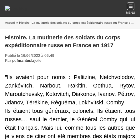
MENU
Accueil
» Histoire. La mutinerie des soldats du corps expéditionnaire russe en France en 1917
Histoire. La mutinerie des soldats du corps
expéditionnaire russe en France en 1917
Publié le 16/06/2022 à 06:49
Par
pcfmanteslajolie
"Ils avaient pour noms : Palitzine, Netchvolodov,
Zankévitch, Narbout, Rakitin, Gothua, Rytov,
Maroutchevsky, Kotovitch, Diakonov, Ivanov, Pétrov,
Jdanov, Térékine, Réguéma, Lokhvitski, Comby
Ils étaient tous généraux, colonels. Ils étaient tous
russes… sauf le dernier, le Général Comby qui lui
était français. Mais lui, comme tous les autres que
je viens de citer ont été membres des états majors