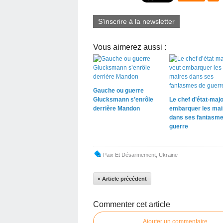
S'inscrire à la newsletter
Vous aimerez aussi :
Gauche ou guerre
Glucksmann s’enrôle
Le chef d’état-majo
derrière Mandon
embarquer les mai
dans ses fantasme
guerre
Paix Et Désarmement
,
Ukraine
« Article précédent
Commenter cet article
Ajouter un commentaire