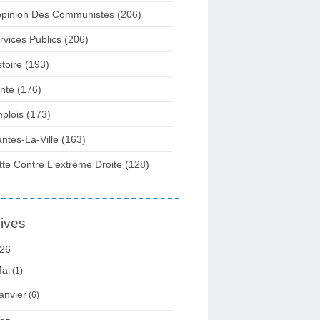
opinion Des Communistes
(206)
rvices Publics
(206)
stoire
(193)
nté
(176)
plois
(173)
ntes-La-Ville
(163)
tte Contre L'extrême Droite
(128)
ives
26
ai
(1)
anvier
(6)