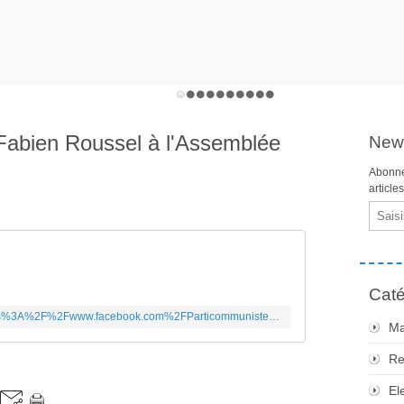
 Fabien Roussel à l'Assemblée
News
Abonne
article
Email
Caté
https://www.facebook.com/login/?next=https%3A%2F%2Fwww.facebook.com%2FParticommuniste%2Fvideos%2F1366155423808483%2F
Ma
Re
El