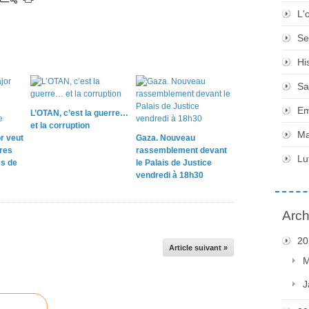
L'
Se
Hi
Sa
Em
L’OTAN, c’est la guerre…
et la corruption
Ma
r veut
Gaza. Nouveau
res
rassemblement devant
Lu
s de
le Palais de Justice
vendredi à 18h30
Arch
20
Article suivant »
M
J