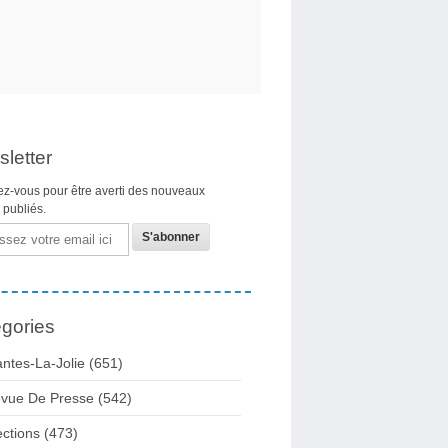
letter
z-vous pour être averti des nouveaux
s publiés.
gories
ntes-La-Jolie
(651)
vue De Presse
(542)
ections
(473)